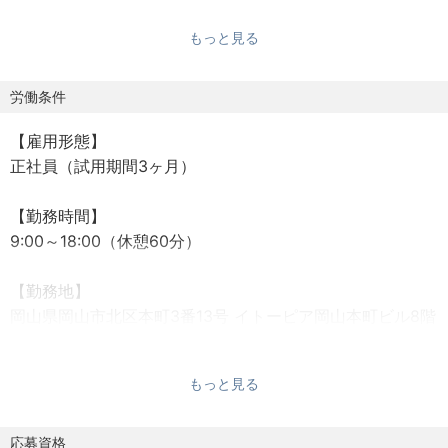
ー業務です。
もっと見る
第三者への売却（M&A）だけでなく、親族内承継、従業
員・役員への承継（MBO）、組織再編など、事業承継の全
般を支援します。
労働条件
【雇用形態】
《具体的な業務内容》
正社員（試用期間3ヶ月）
顧客ヒアリングから対策の実行まで、一気通貫で伴走して
いただきます。
【勤務時間】
▼現状分析・初期提案
9:00～18:00（休憩60分）
・財務諸表に基づいた株価試算、現状の課題抽出、最適な
承継スキームの立案
【勤務地】
▼詳細対策の立案：
岡山県岡山市北区本町3番13号 イトーピア岡山本町ビル8階
・初期提案に基づいた具体的な数値検証、税務・法務面の
検討、詳細なシミュレーションの作成
【休日・休暇】
▼対策実行：
もっと見る
年間110日（土日祝、夏季、年末年始）
・必要書類の作成支援、親族や従業員など利害関係者への
※毎月第1土曜日は研修日として出勤
説明、実行に向けた進捗管理
応募資格