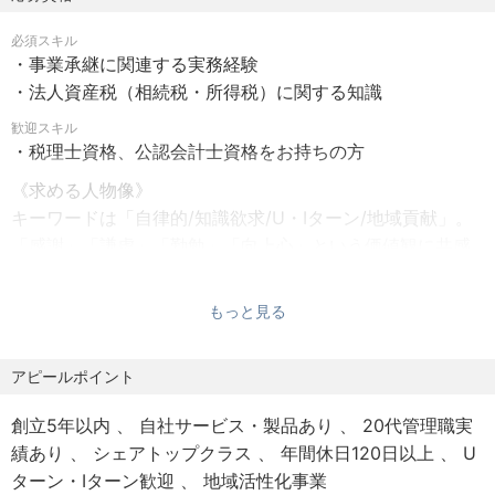
【昇給・賞与】
【主なご支援事例】
必須スキル
昇給：年1回
・最適な親族承継に向けた計画策定・実行
・事業承継に関連する実務経験
賞与：年2回（別途決算賞与あり）
・意欲ある役員・従業員への承継（MBO）支援
・法人資産税（相続税・所得税）に関する知識
・将来の事業承継や多角化を見据えた「ホールディングス
【福利厚生】
歓迎スキル
化」の組織再編コンサルティング など
・税理士資格、公認会計士資格をお持ちの方
各種社会保管完備
【マーケットについて】
《求める人物像》
【諸手当】
中小経営者が平均引退年齢に達する中、後継者が未定であ
キーワードは「自律的/知識欲求/U・Iターン/地域貢献」。
子供手当（お子様1人につき1万円）
る企業の割合は高い水準にあります。
「感謝」「謙虚」「勤勉」「向上心」という価値観に共感
通勤手当（上限3万円／月）
人口減少や後継者不足といった深刻な社会課題を解決する
し、何事も「自分事」として捉え、アウトプットを積み重
図書購入応援制度（上限1万円／月）
ため、地域金融機関や公的機関と連携し、地域経済の未来
ねられる方を歓迎いたします。
もっと見る
を守る業務です。
アピールポイント
創立5年以内
自社サービス・製品あり
20代管理職実
績あり
シェアトップクラス
年間休日120日以上
U
ターン・Iターン歓迎
地域活性化事業