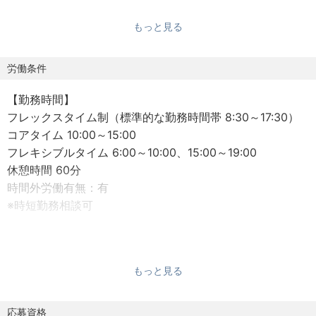
▼仕事内容
もっと見る
━━━━━━━━
顧客企業（主に地域の中小企業）の経営者・経営幹部と深
く対話し、実行可能な事業計画・中期経営計画の策定から
労働条件
実行フェーズの伴走まで一貫して担っていただきます。
【勤務時間】
フレックスタイム制（標準的な勤務時間帯 8:30～17:30）
【具体的にお任せしたいこと】
コアタイム 10:00～15:00
・経営者、経営幹部へのヒアリングによる現状分析、およ
フレキシブルタイム 6:00～10:00、15:00～19:00
び経営課題の整理
休憩時間 60分
・市場、競合、内部資源などの事業環境分析を踏まえた成
時間外労働有無：有
長シナリオの設計
※時短勤務相談可
・事業計画、中期経営計画の策定、および実行施策の検討
・財務分析、収支計画（PL、CF等）の作成
【勤務地】
・提案書、報告書の作成、および顧客へのプレゼンテーシ
山口県下関市竹崎町4丁目7番24号 エストラスト下関センタ
ョン・説明
もっと見る
ービル8階（YMFGグロースパートナーズ）
・策定計画に基づく案件推進、および実行フェーズでの伴
・JR山陽本線「下関駅」より徒歩圏内
走支援
・屋内喫煙可能場所あり、在宅勤務・リモートワーク相談
応募資格
・若手メンバーへの業務フォロー、レビュー、OJTを通じ