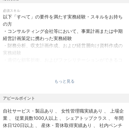
可
た指導・育成
必須スキル
・転勤：当面なし（勤務エリアを限定しないコース：転居
変更の範囲：会社の定める業務
以下「すべて」の要件を満たす実務経験・スキルをお持ち
を伴う異動あり、または勤務エリアを限定するコース：転
の方
居を伴う異動なし、が選択可能です）
▼仕事のやりがい
・コンサルティング会社等において、事業計画または中期
・オンライン面接：可
━━━━━━━━━━
経営計画策定に携わった実務経験
■経営の意思決定に直接関与
・財務分析、収支計画作成、および経営層向け資料作成の
変更の範囲：会社の定める事業所（リモートワーク含む）
経営者と対等なパートナーとして対話し、企業の方向性を
実務経験
描きながら、意思決定の中枢に関わることができます。
・適切な顧客折衝、およびファシリテーションができるコ
【雇用形態】
ミュニケーションスキル
正社員（期間の定め：無）
■戦略・数値・実行を一体で経験
試用期間：6ヶ月
歓迎スキル
構想の提示にとどまらず、財務計画への落とし込みから実
もっと見る
・銀行業務や金融ビジネス全般に関する知識、経験をお持
行フェーズまで一貫して伴走するため、実効性の高いコン
ちの方
【休日・休暇】
サルティング経験が積めます。
アピールポイント
完全週休2日制（土日祝）
年間休日120日
▼法人紹介：
自社サービス・製品あり
女性管理職実績あり
上場企
年末年始休暇、年次有給休暇（10～20日、下限日数は入社
株式会社山口フィナンシャルグループ（YMFG）
業
従業員数1000人以上
シェアトップクラス
年間
直後の付与日数）
━━━━━━━━━━━━━━━━━━━━━━
休日120日以上
産休・育休取得実績あり
社内ベンチ
ウェルネス休暇、産前産後休暇、育児休暇、子の看護休暇
山口銀行、もみじ銀行、北九州銀行の3行を中核とする、西