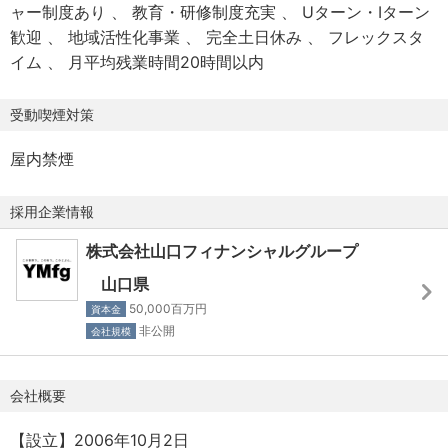
ャー制度あり
教育・研修制度充実
Uターン・Iターン
介護休暇、慶弔休暇、永年勤続休暇
日本最大級の広域金融グループです。
歓迎
地域活性化事業
完全土日休み
フレックスタ
※会社カレンダーによる
山口・広島・福岡（北九州）を地盤に、銀行の枠を超えた
イム
月平均残業時間20時間以内
「地域課題解決のプラットフォーマー」として、独自の存
【給与・手当】
在感を発揮しています。
受動喫煙対策
月給：353,000円～531,000円
※本ポジションは、株式会社山口フィナンシャルグループで
※固定手当を含めた表記です。経験・能力・年齢を考慮のう
採用し、株式会社YMFGグロースパートナーズへの出向と
屋内禁煙
え、個別に決定いたします。賃金は目安の金額であり、選
なります。
考を通じて上下する可能性があります。
採用企業情報
昇給：年1回
【数字で見るYMFG】
賞与：年2回
・連結総資産： 12.9兆円（地方銀行グループとして国内屈
株式会社山口フィナンシャルグループ
残業手当：有
指の規模）
山口県
諸手当：通勤手当（実費、上限5万円/月）
・営業ネットワーク： 3県にまたがる250以上の店舗網
50,000百万円
資本金
家族手当（配偶者22,000円、子7,000円等 ※諸条件あり）
・グループ力： 金融からDX、地域商社まで14の専門会社が
非公開
会社規模
住宅手当（賃貸世帯主の場合：家賃の60％、上限35,400
連携
円）
・ワークライフバランス： 平均有給取得日数 15.2日 / 育休
会社概要
後復帰率 98%
【福利厚生】
【設立】2006年10月2日
社会保険完備、退職金制度（確定拠出年金、確定給付企業