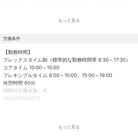
踏み込んだ経営支援を企画・推進できる体制を強化するた
め、本ポジションを募集します。
もっと見る
※採用後、グループ会社への在籍出向を想定しております。
▼仕事内容
労働条件
━━━━━━━━
【勤務時間】
取引先企業（特に製造業を中心としたお客さま）の事業成
フレックスタイム制（標準的な勤務時間帯 8:30～17:30）
長に資する経営支援活動の企画・推進、および営業店と連
コアタイム 10:00～15:00
携した顧客開拓・販路開拓支援を担っていただきます。金
フレキシブルタイム 6:00～10:00、15:00～19:00
融の枠を超え、製造業での実務経験や知見を活かしたコン
休憩時間 60分
サルティング・アプローチを行うポジションです。
時間外労働有無：有
※時短勤務相談可
【具体的にお任せしたいこと】
■取引先の事業成長に資する経営支援活動の企画・推進
【勤務地】
・製造業取引先の事業内容、現場オペレーション、経営課
広島県広島市中区胡町1番24号（もみじ銀行本店）
題の深い把握
もっと見る
・広島電鉄「胡町停留場」よりすぐ
・成長戦略、事業改善、販路拡大、生産性向上等に関する
・屋内全面禁煙、在宅勤務・リモートワーク相談可