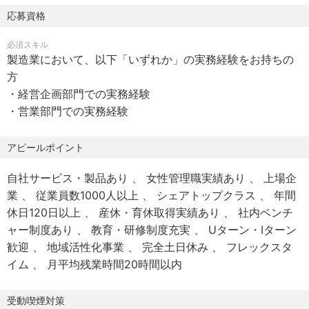
具体的な支援施策の企画・立案
・転勤：当面なし（勤務エリアを限定しないコース：転居
応募資格
・案件の複雑性に応じた、外部専門家や関係機関との連
を伴う異動あり、または勤務エリアを限定するコース：転
携・協働支援
必須スキル
居を伴う異動なし、が選択可能です）
製造業において、以下「いずれか」の実務経験をお持ちの
・オンライン面接：可
■営業店の顧客開拓・販路開拓支援
方
・営業店（各支店）の担当者と連携した、取引先への高付
・経営企画部門での実務経験
変更の範囲：会社の定める事業所（リモートワーク含む）
加価値なソリューション提供支援
・営業部門での実務経験
・新規顧客開拓や販路開拓ニーズ（ビジネスマッチング
【雇用形態】
等）に対する企画立案、サポート
アピールポイント
正社員（期間の定め：無）
・営業現場（営業店行員）への製造業トレンドや目利きに
試用期間：6ヶ月
関するノウハウ共有、支援体制の構築
自社サービス・製品あり
女性管理職実績あり
上場企
業
従業員数1000人以上
シェアトップクラス
年間
【休日・休暇】
変更の範囲：会社の定める業務
休日120日以上
産休・育休取得実績あり
社内ベンチ
完全週休2日制（土日祝）
ャー制度あり
教育・研修制度充実
Uターン・Iターン
年間休日120日
▼仕事のやりがい
歓迎
地域活性化事業
完全土日休み
フレックスタ
年末年始休暇、年次有給休暇（10～20日、下限日数は入社
━━━━━━━━━━
イム
月平均残業時間20時間以内
直後の付与日数）
■「金融＋コンサル」でビジネスの本質へアプローチ
ウェルネス休暇、産前産後休暇、育児休暇、子の看護休暇
単なる資金の融通にとどまらず、企業の成長戦略の策定や
受動喫煙対策
介護休暇、慶弔休暇、永年勤続休暇