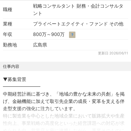
戦略コンサルタント 財務・会計コンサルタ
職種
ント
業種
プライベートエクイティ・ファンド その他
年収
800万～900万
？
勤務地
広島県
更新日
2026/06/11
仕事内容
▼募集背景
━━━━━━━━
中期経営計画に基づき、「地域の豊かな未来の共創」を掲
げ、金融機能に加えて取引先企業の成長・変革を支える伴
走型支援の強化に注力しています。
特に製造業を中心とした地域企業において販路拡大や生産
性向上、事業戦略の高度化といった経営課題への対応が求
められる中、営業店と密に連携しながら、事業そのものに