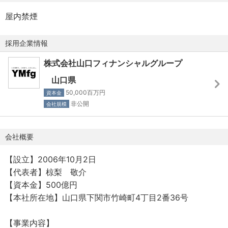
具体的な販路開拓に深く関与できるため、経営のコア部分
※会社カレンダーによる
に触れる本質的な企業支援を実践できます。
屋内禁煙
【給与・手当】
■製造業の現場知見を最大化
採用企業情報
月給：353,000円～531,000円
これまでに培った製造業での業界知識、製品・技術への理
※固定手当を含めた表記です。経験・能力・年齢を考慮のう
株式会社山口フィナンシャルグループ
解、営業や経営企画での実務経験を「経営課題解決」の切
え、個別に決定いたします。賃金は目安の金額であり、選
り札として直接活かし、高い付加価値を提供できます。
山口県
考を通じて上下する可能性があります。
50,000百万円
資本金
昇給：年 1回
▼法人紹介：
非公開
会社規模
賞与：年 2回
株式会社山口フィナンシャルグループ（YMFG）
残業手当：有
━━━━━━━━━━━━━━━━━━━━━━
会社概要
諸手当：通勤手当（実費、上限5万円/月）
山口銀行、もみじ銀行、北九州銀行の3行を中核とする、西
家族手当（配偶者22,000円、子7,000円等 ※諸条件あり）
日本最大級の広域金融グループです。
【設立】2006年10月2日
住宅手当（賃貸世帯主の場合：家賃の60％、上限35,400
山口・広島・福岡（北九州）を地盤に、銀行の枠を超えた
【代表者】椋梨 敬介
円）
「地域課題解決のプラットフォーマー」として、独自の存
【資本金】500億円
在感を発揮しています。
【本社所在地】山口県下関市竹崎町4丁目2番36号
【福利厚生】
※本ポジションは、株式会社山口フィナンシャルグループで
社会保険完備、退職金制度（確定拠出年金、確定給付企業
採用し、株式会社もみじ銀行への出向となります。
【事業内容】