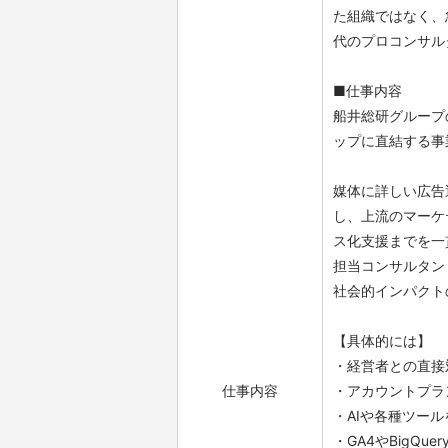
た組織ではなく、
代のプロコンサル
■仕事内容
船井総研グループ
ップに直結する事
媒体に詳しい広告
し、上流のマーケ
ス化支援までを一
担当コンサルタン
社会的インパクト
【具体的には】
・経営者との直接
仕事内容
・アカウントプラ
・AIや各種ツー
・GA4やBigQ