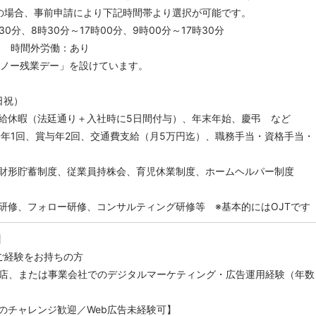
の場合、事前申請により下記時間帯より選択が可能です。
30分、8時30分～17時00分、9時00分～17時30分
 時間外労働：あり
「ノー残業デー」を設けています。
日祝）
給休暇（法廷通り＋入社時に5日間付与）、年末年始、慶弔 など
給年1回、賞与年2回、交通費支給（月5万円迄）、職務手当・資格手当・
財形貯蓄制度、従業員持株会、育児休業制度、ホームヘルパー制度
研修、フォロー研修、コンサルティング研修等 ※基本的にはOJTです
】
ご経験をお持ちの方
理店、または事業会社でのデジタルマーケティング・広告運用経験（年数
のチャレンジ歓迎／Web広告未経験可】