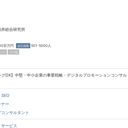
船井総合研究所
000百万円
501-5000人
会社規模
ング
その他
ィングDX】中堅・中小企業の事業戦略・デジタルプロモーションコンサル
SEO
ンナー
グコンサルタント
トサービス