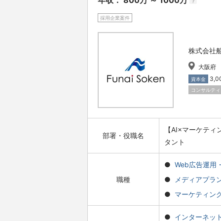
年収： 800万 ～ 1000万
?
採用企業案件
株式会社
大阪府
3,
資本金
コンサルティ
【AI×マーケテ
部署・役職名
タント
Web広告運用・
職種
メディアプラ
マーケティン
インターネッ