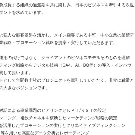
急成長する組織の過渡期を共に楽しみ、日本のビジネスを牽引する次世
タントを求めています。
の強力な顧客基盤を活かし、メイン顧客である中堅・中小企業の業績ア
業戦略・プロモーション戦略を提案・実行していただきます。
運用の代行ではなく、クライアントのビジネスモデルそのものを理解
ティング戦略からデジタル技術（GA4、AI、BQ等）の導入・インハウ
貫して担います。
トとして年間数十社のプロジェクトを牽引していただく、非常に裁量と
の大きなポジションです。
対話による事業課題のヒアリングとＫＰＩ/ＫＧＩの設定
ンニング、複数チャネルを横断したマーケティング戦略の策定
ルを活用したプロモーションの実行とクリエイティブディレクション
uery等を用いた高度なデータ分析とレポーティング