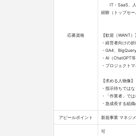
IT・SaaS、
経験（トップセー
応募資格
【歓迎（WANT）
・経営者向けの折
・GA4、BigQu
・AI（ChatG
・プロジェクトマ
【求める人物像】
・指示待ちではな
・「作業者」では
・急成長する組織
アピールポイント
新規事業
マネジ
可