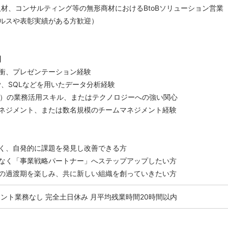
人材、コンサルティング等の無形商材におけるBtoBソリューション営業
ルスや表彰実績がある方歓迎）
】
衝、プレゼンテーション経験
ery、SQLなどを用いたデータ分析経験
PT等）の業務活用スキル、またはテクノロジーへの強い関心
ネジメント、または数名規模のチームマネジメント経験
く、自発的に課題を発見し改善できる方
なく「事業戦略パートナー」へステップアップしたい方
の過渡期を楽しみ、共に新しい組織を創っていきたい方
メント業務なし
完全土日休み
月平均残業時間20時間以内