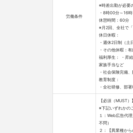
※時差出勤が必要
・8時00分～16時
労働条件
休憩時間：60分
※月2回、全社で
休日休暇：
・週休2日制（土
・その他休暇：有
福利厚生： ・昇
家族手当など
・社会保険完備、
教育制度：
・全社研修、部署
【必須（MUST）
※下記いずれかの
１：Web広告代
不問）
２：【異業種から