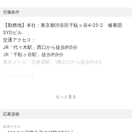
PMI推進
労働条件
【勤務地】本社：東京都渋谷区千駄ヶ谷4-25-2 修養団
SYDビル
交通アクセス：
JR「代々木駅」西口から徒歩約5分
JR「千駄ヶ谷駅」徒歩約9分
東京メトロ「北参道駅」1番出口から徒歩約4分
【変更の範囲】
会社の定める事業所
もっと見る
【雇用形態】
正社員
※試用期間3か月（期間中の待遇に変更なし）
応募資格
必須スキル
【勤務時間】