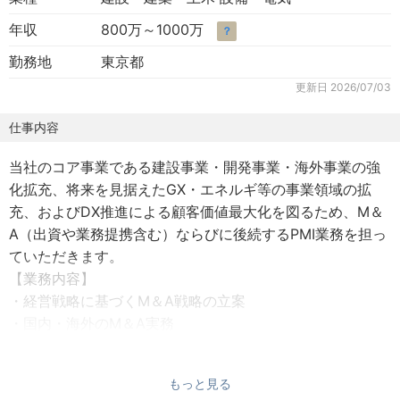
年収
800万～1000万
？
勤務地
東京都
更新日
2026/07/03
仕事内容
当社のコア事業である建設事業・開発事業・海外事業の強
化拡充、将来を見据えたGX・エネルギ等の事業領域の拡
充、およびDX推進による顧客価値最大化を図るため、M＆
A（出資や業務提携含む）ならびに後続するPMI業務を担っ
ていただきます。
【業務内容】
・経営戦略に基づくM＆A戦略の立案
・国内・海外のM＆A実務
・金融機関・アドバイザリー等からの情報入手活動・候補
先検討
もっと見る
・候補先の価値評価・デューデリジェンス・交渉・契約・