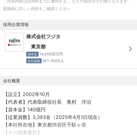
「対策内容は採用時までに通知する」 などの場合がその他となります。
単身赴任手当、住宅手当
面接時に詳しい内容をご確認ください
・独身寮（30歳まで利用可能）
・退職金制度（確定拠出年金）
採用企業情報
・大和ハウスグループ従業員持株会
など
株式会社フジタ
東京都
【給与】
14,000百万円
資本金
賃金形態：月給制
501-5000人
会社規模
昇給：年1回（7月）、賞与：年2回（7月・12月）
会社概要
【設立】2002年10月
【代表者】代表取締役社長 奥村 洋治
【資本金】140億円
【従業員数】3,393名（2025年4月1日現在）
【本社所在地】東京都渋谷区千駄ヶ谷
【その他事業所】