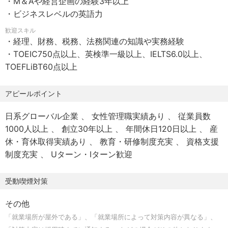
・M＆Aや経営企画の経験3年以上
8：30～17：30
・ビジネスレベルの英語力
※所定労働時間：8時間、休憩時間：60分
歓迎スキル
・経理、財務、税務、法務関連の知識や実務経験
【休日・休暇】
・TOEIC750点以上、英検準一級以上、IELTS6.0以上、
・完全週休2日制（土日）、祝日
TOEFLiBT60点以上
・夏季休暇
・年末年始
アピールポイント
・勤続リフレッシュ休暇5日（初年度のみ）
・年次有給休暇（入社月に付与。入社月によって日数に変
日系グローバル企業
女性管理職実績あり
従業員数
動あり。翌年度は19日付与、最大付与日数25日）
1000人以上
創立30年以上
年間休日120日以上
産
・看護休暇
休・育休取得実績あり
教育・研修制度充実
資格支援
・介護休暇
制度充実
Uターン・Iターン歓迎
・産前産後休暇、育児休暇、等
受動喫煙対策
【福利厚生】
・社会保険（健康保険、厚生年金保険、雇用保険、労災保
その他
険）
「就業場所が屋外である」、「就業場所によって対策内容が異なる」、
・超過勤務手当、通勤手当、作業所手当、海外勤務手当、