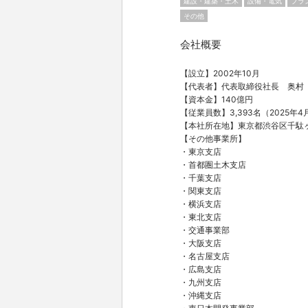
建設・建築・土木
設備・電気
プラ
その他
会社概要
【設立】2002年10月
【代表者】代表取締役社長 奥村
【資本金】140億円
【従業員数】3,393名（2025年
【本社所在地】東京都渋谷区千駄
【その他事業所】
・東京支店
・首都圏土木支店
・千葉支店
・関東支店
・横浜支店
・東北支店
・交通事業部
・大阪支店
・名古屋支店
・広島支店
・九州支店
・沖縄支店