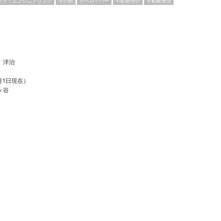
ント・エンジニアリング
その他
デベロッパー
不動産仲介
不動産管理
 洋治
4月1日現在）
ヶ谷