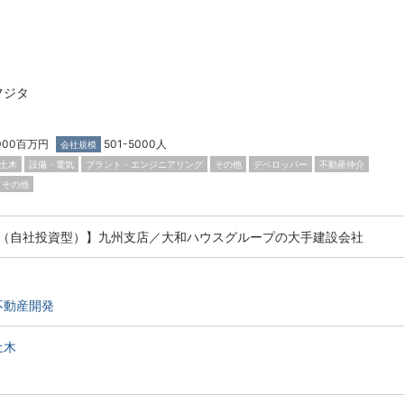
フジタ
,000百万円
501-5000人
会社規模
土木
設備・電気
プラント・エンジニアリング
その他
デベロッパー
不動産仲介
その他
（自社投資型）】九州支店／大和ハウスグループの大手建設会社
不動産開発
土木