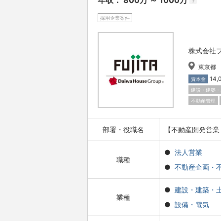
年収： 800万 ～ 1000万
?
採用企業案件
株式会社
東京都
14
資本金
建設・建築・
不動産管理
部署・役職名
【不動産開発営業
法人営業
職種
不動産企画・
建設・建築・
業種
設備・電気