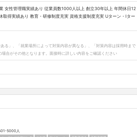
業
女性管理職実績あり
従業員数1000人以上
創立30年以上
年間休日12
休取得実績あり
教育・研修制度充実
資格支援制度充実
Uターン・Iター
である」、「就業場所によって対策内容が異なる」、「対策内容は採用時まで
の場合がその他となります。面接時に詳しい内容をご確認ください
501-5000人