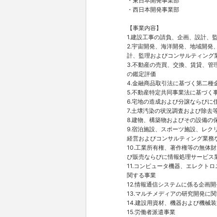
・東日本開発事業部
・西日本開発事業部
【事業内容】
1.建設工事の請負、企画、設計、
2.宇宙開発、海洋開発、地域開
計、監理およびコンサルティング
3.不動産の売買、交換、賃貸、管
の鑑定評価
4.金融商品取引法に基づく第二
5.不動産特定共同事業法に基づく
6.宅地の造成および分譲ならびに
7.土壌汚染の状況調査および除去
8.建物、構築物およびその設備の
9.宿泊施設、スポーツ施設、レ
経営およびコンサルティング業務
10.工業所有権、著作権等の無体
び販売ならびに情報処理サービス
11.コンピュータ機器、エレクト
関する事業
12.情報通信システムに係る企画
13.マルチメディアの研究開発に
14.建設用資材、機器および機械
15.労働者派遣事業