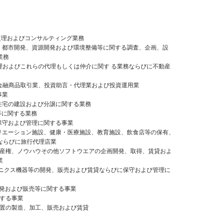
監理およびコンサルティング業務
発、都市開発、資源開発および環境整備等に関する調査、企画、設
業務
理およびこれらの代理もしくは仲介に関す る業務ならびに不動産
種金融商品取引業、投資助言・代理業および投資運用業
事業
住宅の建設および分譲に関する業務
等に関する業務
保守および管理に関する事業
クリエーション施設、健康・医療施設、教育施設、飲食店等の保有、
ならびに旅行代理店業
財産権、ノウハウその他ソフトウエアの企画開発、取得、賃貸およ
業
ロニクス機器等の開発、販売および賃貸ならびに保守および管理に
開発および販売等に関する事業
関する事業
装置の製造、加工、販売および賃貸