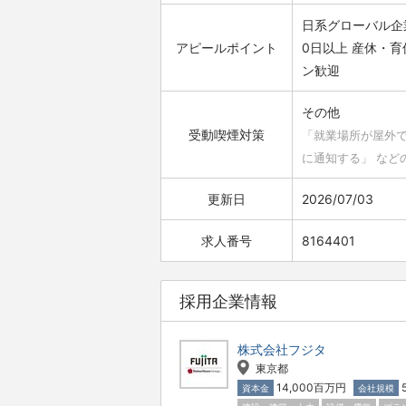
日系グローバル企
アピールポイント
0日以上
産休・育
ン歓迎
その他
受動喫煙対策
「就業場所が屋外
に通知する」 など
更新日
2026/07/03
求人番号
8164401
採用企業情報
株式会社フジタ
東京都
14,000百万円
資本金
会社規模