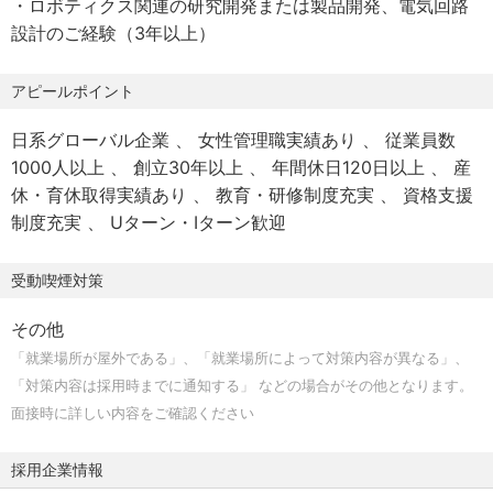
・ロボティクス関連の研究開発または製品開発、電気回路
・夏季休暇
設計のご経験（3年以上）
・年末年始
・勤続リフレッシュ休暇5日（初年度のみ）
アピールポイント
・年次有給休暇（入社月に付与。入社月によって日数に変
動あり。翌年度は19日付与、最大付与日数25日）
日系グローバル企業
女性管理職実績あり
従業員数
・看護休暇
1000人以上
創立30年以上
年間休日120日以上
産
・介護休暇
休・育休取得実績あり
教育・研修制度充実
資格支援
・産前産後休暇、育児休暇、等
制度充実
Uターン・Iターン歓迎
【福利厚生】
受動喫煙対策
・社会保険（健康保険、厚生年金保険、雇用保険、労災保
険）
その他
・超過勤務手当、通勤手当、作業所手当、海外勤務手当、
「就業場所が屋外である」、「就業場所によって対策内容が異なる」、
単身赴任手当、住宅手当
「対策内容は採用時までに通知する」 などの場合がその他となります。
・独身寮（30歳まで利用可能）
面接時に詳しい内容をご確認ください
・退職金制度（確定拠出年金）
・大和ハウスグループ従業員持株会
採用企業情報
など