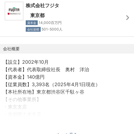
株式会社フジタ
【給与】
東京都
賃金形態：月給制
14,000百万円
資本金
昇給：年1回（7月）、賞与：年2回（7月・12月）
501-5000人
会社規模
会社概要
【設立】2002年10月
【代表者】代表取締役社長 奥村 洋治
【資本金】140億円
【従業員数】3,393名（2025年4月1日現在）
【本社所在地】東京都渋谷区千駄ヶ谷
【その他事業所】
・東京支店
・首都圏土木支店
・千葉支店
・関東支店