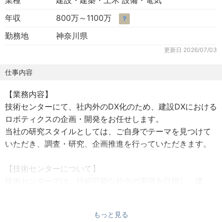
業種
建設・建築・土木 設備・電気
年収
800万～1100万
？
勤務地
神奈川県
更新日
2026/07/03
仕事内容
【業務内容】
技術センターにて、社内外のDX化のため、建設DXにおける
ロボティクスの企画・開発をお任せします。
当社の研究スタイルとしては、ご自身でテーマを見つけて
いただき、調査・研究、企画推進を行っていただきます。
【技術センターについて】
技術センターでは、持続可能な社会の実現を目指し、建
築・土木・GX（グリーントランスフォーメーション）や
DX（デジタルフォーメーション）など、多岐にわたる分野
もっと見る
での研究開発・技術開発に取り組んでいます。