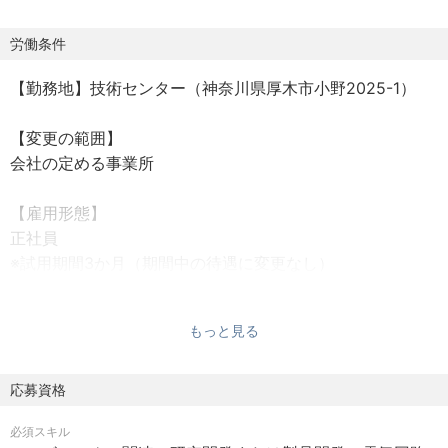
▼技術開発例：
労働条件
・高層建築現場での「搬送ロボット」
【勤務地】技術センター（神奈川県厚木市小野2025-1）
・生産工場内での熱中症対策として「大空間における部分
空調システム」
【変更の範囲】
・オフィスビル等の「BEI削減の電気室排熱システム」
会社の定める事業所
・土木現場の「「重機搭載レーザー計測・監督検査の効率
化」」・「画像解析による土質粒形推定」
【雇用形態】
など他多数
正社員
※試用期間3か月（期間中の待遇に変更なし）
【勤務時間】
もっと見る
8：30～17：30
※所定労働時間：8時間、休憩時間：60分
応募資格
【休日・休暇】
必須スキル
・完全週休2日制（土日）、祝日