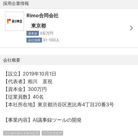
【開発メンバーについて】
採用企業情報
当社はリクルートやサイバーエージェント、freeeなどメガ
Rimo合同会社
ベンチャー出身で少人数精鋭の開発チームです。
沢山のメンバーを採用するのではなく、それぞれが特定の
東京都
領域に強みを持って活躍できる方を採用しています。
3百万円
資本金
お互いに切磋琢磨できる環境を求めている方には最適で
31-100人
会社規模
す。
会社概要
【設立】2019年10月1日
▼開発環境
【代表者】相川 直視
【開発環境・技術スタック】
【資本金】300万円
言語：Go, Python, TypeScript
【従業員数】40名
フレームワーク：gin, React(Next.js), LangChain, fastAPI,
【本社所在地】東京都渋谷区恵比寿4丁目20番3号
sklearn, pytorch
データベース：Firestore(Firebase), BigQuery
【事業内容】AI議事録ツールの開発
ソースコード管理：GitHub
情報共有ツール：Slack, Zoom, Notion, Rimo
インターネットサービス
ソフトウエア