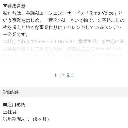
▼募集背景
私たちは、会議AIエージェントサービス「Rimo Voice」と
いう事業をはじめ、「音声×AI」という軸で、文字起こしの
枠を超えた様々な事業作りにチャレンジしているベンチャ
ー企業です。
当社はこれまでSales-Led Growth（営業主導）を中心に法
人顧客を拡大してきましたが、現在はここにProduct-Led
Growth（プロダクト主導）の戦略を加え、世界で使われる
プロダクトに進化を遂げている最中です。
当ポジションは、ユーザーにいち早く価値を届けられるよ
もっと見る
う、当社代表（Google株式会社 / 検索事業部出身のエンジ
ニア代表です）と共に、新規事業や新機能の創出や開発を
進めてくださるエンジニアを募集いたします。
労働条件
■雇用形態
正社員
試用期間あり（6ヶ月）
▼仕事内容
当社はコードはAIに任せ、人はプロダクト価値の創出に集