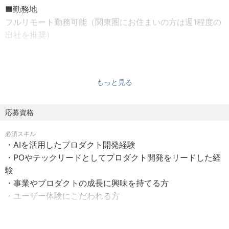
■勤務地
中する開発スタイルを採用しています。
フルリモート勤務可能（関東圏にお住まいの方は週1程度の
そのため、エンジニア社員に対して１人１枚クレジットカ
出社を推奨）
ードを付与し、好きなAIに投資しつつ開発を進めていま
す。
■勤務時間
単なる実装ではなく、プロダクト戦略、ユーザー体験の設
フレックス制
計、事業へのインパクト等の観点からプロダクトを作って
もっと見る
いただきます。
■給与
業務における役割、経験・能力を考慮の上、決定いたしま
応募資格
【具体的には】
す
・ユーザー課題の特定およびプロダクト機能設計
必須スキル
・新機能の企画 / 設計 / 開発
・AIを活用したプロダクト開発経験
■休日・休暇
・プロダクトロードマップの設計
・POやテックリードとしてプロダクト開発をリードした経
・週休2日（土、日）、祝日
・AIを活用した開発効率化
験
・年末年始休暇あり
・プロダクトの改善およびグロース施策
・事業やプロダクトの成長に興味を持てる方
・有給休暇（初年度年10日間、入社時に10日を付与）
・ユーザー価値を起点としたプロダクト改善
・ユーザー体験にこだわれる方
■福利厚生
・交通費支給