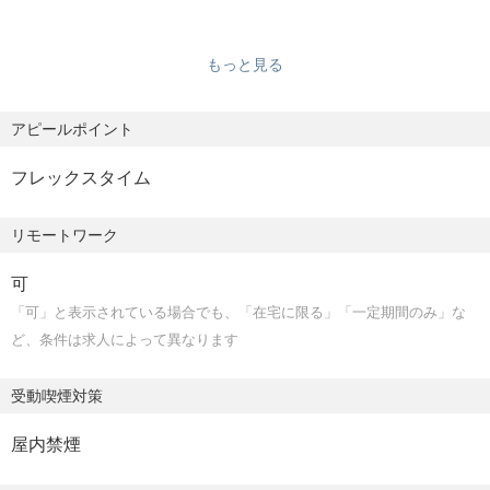
・各種社会保険完備
歓迎スキル
▼仕事の魅力
・新規事業や0→1フェーズのプロダクト開発経験
・ChatGPT Plus等のツール利用の経費制度
【法人格について】
もっと見る
・少人数チームでのプロダクト開発経験
・年に一回の健康診断受診サポート
当社は合同会社の形をとっているため、株主等ステークホ
・スタートアップ / ベンチャー企業での開発経験
・有給での子供の看護休暇あり
ルダーが限りなく少ない形で意思決定の自由度を最大化で
・ユーザー課題からプロダクトを設計した経験
アピールポイント
きているのが特徴です。
・プロダクトのグロース経験
また得た利益は、ユーザーや従業員への還元、技術的投資
フレックスタイム
など、短期的利益の追求ではなく長期的な視点を持って企
業運営しています。
リモートワーク
・資金調達の誘惑を避ける：合同会社は資金調達ができな
いため、短期的な成果へのプレッシャーから解放される
・グローバルチームでの開発経験を持ち、技術リーダーシ
可
・自由な経営判断：副業、リモート、給与公開、ティール
ップを発揮できる方
「可」と表示されている場合でも、「在宅に限る」「一定期間のみ」な
組織など実験的な働き方を試せる
・AIや機械学習技術に関心を持ち、技術的チャレンジに前
ど、条件は求人によって異なります
・意思決定のスピード：外部株主の承認が不要で、迅速な
向きな姿勢
意思決定が可能
・プロダクトの国際展開や外部サービスとの連携に興味が
受動喫煙対策
・長期的視点：短期的利益追求ではなく、ユーザーと従業
ある方
員への還元を重視
屋内禁煙