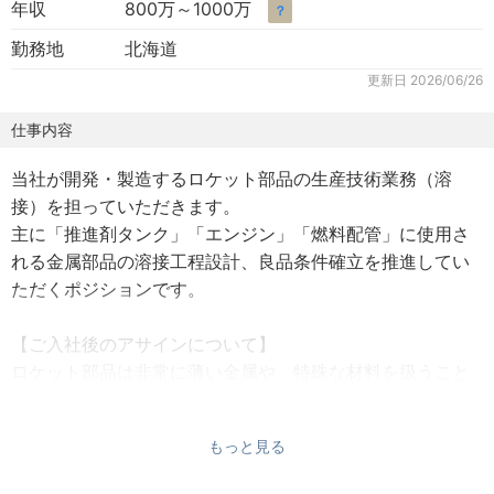
年収
800万～1000万
？
勤務地
北海道
更新日
2026/06/26
仕事内容
当社が開発・製造するロケット部品の生産技術業務（溶
接）を担っていただきます。
主に「推進剤タンク」「エンジン」「燃料配管」に使用さ
れる金属部品の溶接工程設計、良品条件確立を推進してい
ただくポジションです。
【ご入社後のアサインについて】
ロケット部品は非常に薄い金属や、特殊な材料を扱うこと
が多く、専門性の高い分野です。
そのため最初から即戦力としての活躍を求めてません。
もっと見る
入社後は経験豊富な先輩の生産技術エンジニアと連携しな
がら、ご自身のペースに合わせて業務の幅を広げて頂きま