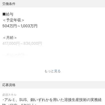
すので、
労働条件
業界未経験の方も安心してご挑戦ください。
■給与
＜予定年収＞
■ 具体的な業務内容
504万円～1,003万円
図面から製品の仕様を理解し、製品SE/VEを行いながら、
効率的かつ高品質な溶接工程 （工程設計・治具検討）を
＜月給＞
計画します
417,000円～836,000円
1. 社内製造（内製品）のプロセス構築
＜月給の内訳＞
現場スタッフと密にコミュニケーションを取り、試験片で
・基本給：307,000円～619,000円
評価した結果のフィードバックや改善意見を吸い上げなが
・固定残業代：110,000円～217,000円
ら、現場と二人三脚で条件を確立します
もっと見る
＜補足＞
2. サプライヤー（外注品）の技術支援 ※適宜対応
・給与には45時間分の固定残業代を含む/超過分は全額支給
応募資格
サプライヤーの技術パートナーとして製造プロセスに入り
・経験・能力等を考慮の上、決定します。
込み、初品立ち上げ時の技術課題の早期解決と、安定的な
必須スキル
・昇給：年1回（3月）
量産体制の構築を推進します
･アルミ、SUS、銅いずれかを用いた溶接生産技術の実務経