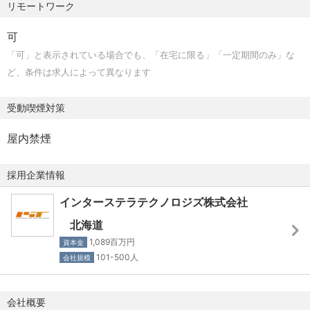
リモートワーク
・休憩時間：1日あたり60分
可
＜休日・休暇＞
「可」と表示されている場合でも、「在宅に限る」「一定期間のみ」な
・休日：完全週休2日制(土曜日、日曜日)、国民の祝日、1
ど、条件は求人によって異なります
月2日、1月3日
※年間休日120日以上
受動喫煙対策
・休暇：年次有給休暇（入社日に10日付与）、夏季休暇(2
日)
屋内禁煙
・その他：婚姻・慶弔・産前産後・看護・介護など
採用企業情報
■使用期間
・有（3ヶ月） ※試用期間中の減額なし
インターステラテクノロジズ株式会社
北海道
■福利厚生
1,089百万円
資本金
＜待遇＞
101-500人
会社規模
・社会保険完備(健康保険、介護保険、厚生年金保険、雇用
保険、労災保険)
会社概要
・交通費支給