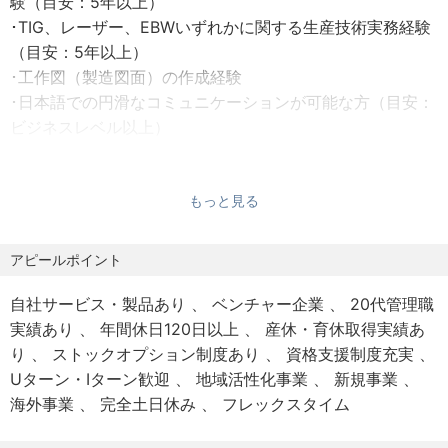
験（目安：5年以上）
■勤務地
･TIG、レーザー、EBWいずれかに関する生産技術実務経験
・大樹本社
（目安：5年以上）
北海道広尾郡大樹町字芽武149-7
･工作図（製造図面）の作成経験
･日本語での円滑なコミュニケーションが可能な方（目安：
※受動喫煙対策：屋内全面禁煙
ビジネスレベル以上）
※変更の範囲：会社の定める事業所
歓迎スキル
･量産を見据えた工程改善、コストダウン（VE）の経験
■雇用形態
もっと見る
･自動車、航空宇宙、重工業などの業界での生産技術経験
・正社員 ※期間の定め：無
＜求める人物像＞
アピールポイント
＜勤務形態＞
・自ら課題を発見し、課題解決に向けてやり切ることがで
・フレックスタイム制(コアタイム無し)
きる方
自社サービス・製品あり
ベンチャー企業
20代管理職
※始業・終業の時刻の指定無し
・新しい知識を学び続けられる方
実績あり
年間休日120日以上
産休・育休取得実績あ
・清算期間：1か月
・全体志向を持って、相手を尊重し成果をあげることがで
り
ストックオプション制度あり
資格支援制度充実
・フレキシブルタイム：05:00～22:00
きる方
Uターン・Iターン歓迎
地域活性化事業
新規事業
・標準労働時間：1日あたり8時間
海外事業
完全土日休み
フレックスタイム
・所定労働時間を超える労働：あり（業務状況により発生
する場合あり）