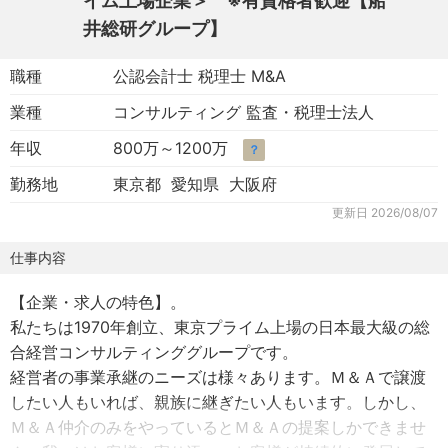
イム上場企業＞ ※有資格者歓迎【船
井総研グループ】
職種
公認会計士 税理士 M&A
業種
コンサルティング 監査・税理士法人
年収
800万～1200万
？
勤務地
東京都 愛知県 大阪府
更新日
2026/08/07
仕事内容
【企業・求人の特色】。
私たちは1970年創立、東京プライム上場の日本最大級の総
合経営コンサルティンググループです。
経営者の事業承継のニーズは様々あります。Ｍ＆Ａで譲渡
したい人もいれば、親族に継ぎたい人もいます。しかし、
Ｍ＆Ａ仲介のみをやっているとＭ＆Ａの提案しかできませ