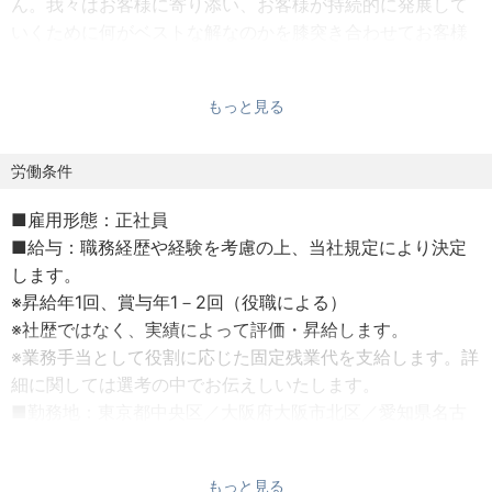
ん。我々はお客様に寄り添い、お客様が持続的に発展して
いくために何がベストな解なのかを膝突き合わせてお客様
と共に答えを見つけていきたいと考えています。
もっと見る
親族内承継の中では、後継者に負担をかけずに引継ぎをす
ることができるかがオーナーのニーズになります。
税務の専門的な知識を活用したスキームの構築は切っても
労働条件
切り離せない仕事となります。
■雇用形態：正社員
■給与：職務経歴や経験を考慮の上、当社規定により決定
また、船井総研グループでは元来よりビジネスDDをファン
します。
ドや上場企業から依頼いただくケースが多くあります。そ
※昇給年1回、賞与年1－2回（役職による）
こにプラスして、財務・税務DDの受託も受けることのでき
※社歴ではなく、実績によって評価・昇給します。
る体制となったためより積極的に依頼を引き受けてまいり
※業務手当として役割に応じた固定残業代を支給します。詳
ます。
細に関しては選考の中でお伝えしいたします。
■勤務地：東京都中央区／大阪府大阪市北区／愛知県名古
2030年には名実ともに「日本を代表するFAS会社」になっ
屋市中区
ていくことを目指しておりますので、ともにたくさんの経
■就業時間：標準勤務時間9時30分～18時00分（所定労働
験を積み成長していきたい方は是非、ご参画ください。
もっと見る