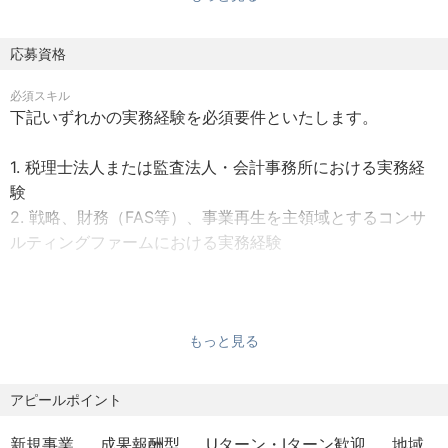
時間：7時間30分）
※時差出勤が必要の場合、事前申請により下記時間帯より選
【この会社/企業群で働く魅力】
択が可能です。
応募資格
・税務、財務のスペシャリストと働くことができる。
・8時00分～16時30分
・お客様と伴走しながら最適な解を探すことができる
必須スキル
・8時30分～17時00分
・事業承継課題の解決だけでなく、財務・税務DDも経験で
下記いずれかの実務経験を必須要件といたします。
・9時00分～17時30分
きる
■休憩時間：60分 時間外労働：あり
・各業界の専門コンサルタントと協業し業界のスペシャリ
1. 税理士法人または監査法人・会計事務所における実務経
■休日休暇：
ストを目指すことが出来る。
験
・完全週休2日制（土日祝）
・成長事業に身を投じることができ、昇進昇格のチャンス
2. 戦略、財務（FAS等）、事業再生を主領域とするコンサ
・その他休暇：有給休暇、年末年始、慶弔 など
も多い
ルティングファームにおける実務経験
■福利厚生
・昇給年1回、賞与年2回
・交通費支給（月5万円迄）
【仕事内容】
・その他手当：職務手当・資格手当・家族手当など
歓迎スキル
・事業承継における税務面のアドバイス・スキーム構築
もっと見る
・税理士・会計士の資格をお持ちの方
・社会保険完備
・財務・税務デューデリジェンス
・従業員持株会
・バリュエーション（企業価値評価）
【求める人物像】
アピールポイント
・育児休業制度
・PMI支援（M&A後の統合支援）
・自律自走して業務に従事するプロフェッショナリズムが
・ホームヘルパー制度
ある方
新規事業
成果報酬型
Uターン・Iターン歓迎
地域