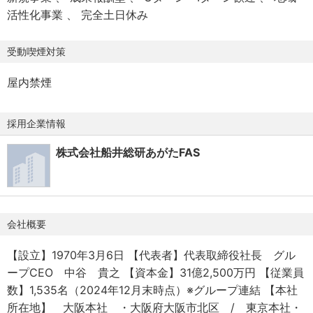
・会員制保養施設
・アドバイザーではなく、当事者として経営者や事業家と
活性化事業
完全土日休み
■教育制度
【本ポジションの魅力】
同じ目線で議論できる方
・全社研修、部署研修、フォロー研修
・税務・財務のプロフェッショナルとより専門的な経験を
・スピード感のある環境へのカルチャーフィットがある方
受動喫煙対策
・自社コンサルティング研修等
することができる
・税理士・会計士で、通常の税務顧問ではなく、M＆Aや事
※基本的にはOJTです
・ファンド・大企業～中堅中小企業まで幅広い客層と付き
業承継業務を行いたい方。
屋内禁煙
合うことが出きる
・事業承継ニーズに合わせた様々なスキーム立案、構築、
採用企業情報
実行を経験できる
株式会社船井総研あがたFAS
会社概要
【設立】1970年3月6日 【代表者】代表取締役社長 グル
ープCEO 中谷 貴之 【資本金】31億2,500万円 【従業員
数】1,535名（2024年12月末時点）※グループ連結 【本社
所在地】 大阪本社 ・大阪府大阪市北区 / 東京本社・