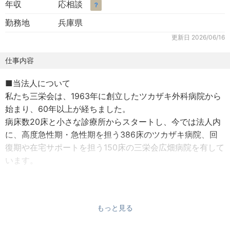
年収
応相談
？
勤務地
兵庫県
更新日
2026/06/16
仕事内容
■当法人について
私たち三栄会は、1963年に創立したツカザキ外科病院から
始まり、60年以上が経ちました。
病床数20床と小さな診療所からスタートし、今では法人内
に、高度急性期・急性期を担う386床のツカザキ病院、回
復期や在宅サポートを担う150床の三栄会広畑病院を有して
います。
特に法人の基幹施設であるツカザキ病院は、中播磨医療圏
域と西播磨医療圏域（現在は播磨姫路医療圏域へ合併）の
もっと見る
ちょうど境目に立地し、当院への救急搬送件数は年々増加
しています。