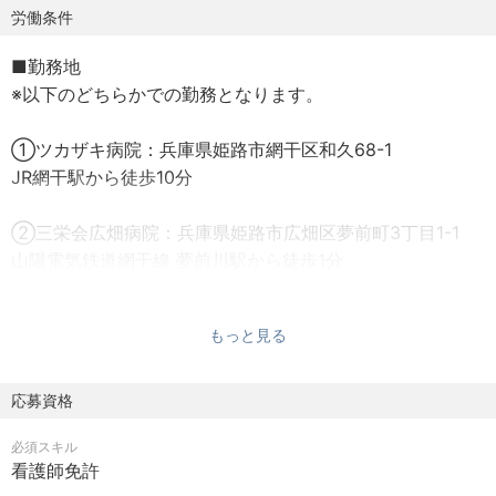
当法人の大きな役割として、引き続き地域の救急医療を守
労働条件
っていく必要があると考えています。そのためには、日々
■勤務地
進化する医療技術に遅れを取らないよう、法人も常に進化
※以下のどちらかでの勤務となります。
し続ける事が重要です。
①ツカザキ病院：兵庫県姫路市網干区和久68-1
回復期や在宅サポートを担っている三栄会広畑病院と、ツ
JR網干駅から徒歩10分
カザキ病院との密な連携を取り、法人として切れ目のない
医療を提供できる体制づくりを進めています。
②三栄会広畑病院：兵庫県姫路市広畑区夢前町3丁目1-1
また、地域の医療機関様との連携についても更に強化を図
山陽電気鉄道網干線 夢前川駅から徒歩1分
り、地域での機能分化に取り組んでいきます。
■就業時間
もっと見る
2交替（一部3交替あり） ※手術室は待機制
■募集背景
①日勤 8時40分～17時00分（休憩50分）
当法人は、播磨姫路医療圏の地域医療を支える中核病院と
②２交替 16時40分～翌日9時00分（休憩100分）
応募資格
して、地域の皆様からの信頼をいただき、この4年半で職員
数が800名から1600名へと急拡大いたしました。
必須スキル
※希望により夜勤専従も可能です。
この急速な成長をさらに持続させ、医療の質と経営の効率
看護師免許
※早出・遅出日勤など多様な勤務を導入し、残業軽減に努め
を両立させるため、看護部の体制強化が急務となっていま