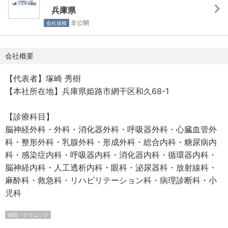
■手当
た、これらは法人内看護部全体で実施し、法人内の連携・
兵庫県
・夜勤手当
協働を促進し、自律した看護師を育成しています。
非公開
会社規模
準夜手当 4,500円/回、深夜手当 7,000円/回（その他、超
◎プリセプター制度
過夜勤手当あり）
新人看護師を一人の先輩看護師（プリセプター）がマンツ
会社概要
・特殊手当 勤務地により異なる
ーマンで指導・教育する制度です。プリセプターは、新人
看護師の臨床実践能力の獲得を支援し、看護師としての適
【代表者】塚崎 秀樹
・手術室 30,000円/月
応を促すことを目的としています。
【本社所在地】兵庫県姫路市網干区和久68-1
・急性期一般病棟・HCU・SCU（その他、救急外来・透析
室手当あり） 20,000円/月
【診療科目】
・処遇改善手当 6,000円/月
■働き方：安心して、長く活躍できる環境
脳神経外科・外科・消化器外科・呼吸器外科・心臓血管外
・ 急性期手当 5,000円/月
職員一人ひとりの貢献が、法人の成長に不可欠だと考えて
科・整形外科・乳腺外科・形成外科・総合内科・糖尿病内
・時間外入院受入手当 1,000円/件
おります。そのため、安心してキャリアを追求できる環境
科・感染症内科・呼吸器内科・消化器内科・循環器内科・
整備にも力を入れています。
脳神経内科・人工透析内科・眼科・泌尿器科・放射線科・
・食事手当 4,500円/月（週20時間以上の勤務）
麻酔科・救急科・リハビリテーション科・病理診断科・小
・休日手当 5,000円/回（日曜日・祝日に出勤した場合に
◎公平な評価制度
児科
支給）
人事評価システム「SmartHR」を導入しております。年功
・待機手当 2,500円/回（手術室）
序列ではなく、実績や貢献度を適正に評価し、給与・賞与
病院・クリニック
・早出手当 500円/回（7時より前の始業に従事）
へ反映します。