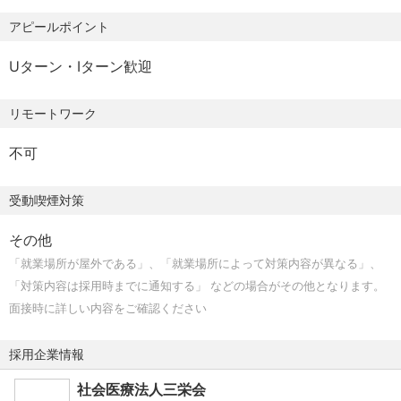
ています。
す。
アピールポイント
※日勤常勤（夜勤免除）、育児短時間勤務制度（小学校就学
※ツカザキ病院・三栄会広畑病院の訪問看護師、またツカザ
前まで）、夜勤専従など選択が可能です。
キ病院・三栄会広畑病院の認定看護師も同時に募集してお
Uターン・Iターン歓迎
ります。
■休日・休暇
リモートワーク
年間休日112日（月9日～10日）
年次有給休暇（4月1日採用者の初年度は13日付与）＊2年目
■仕事内容
不可
以降は規定通り支給します。
看護師業務
※未消化の年次有給休暇は、20日を限度として翌年に繰り
受動喫煙対策
越せます。
■充実の教育体制
慶弔休暇、特別休暇（育児休暇・介護休暇・看護休暇）
法人内看護部に、教育支援室を設置しています。
その他
◎キャリアラダー
「就業場所が屋外である」、「就業場所によって対策内容が異なる」、
■賞与
新卒から3年間の一貫した卒後研修やラダー別研修、ジェネ
「対策内容は採用時までに通知する」 などの場合がその他となります。
年間4.5ヶ月分
ラリスト研修、リーダー研修、看護管理者研修など継続教
面接時に詳しい内容をご確認ください
育に力を入れています。さらに、院外研修や学会への参加
■給与改定
を推奨し、専門性を高める資格修得や学会発表を積極的に
採用企業情報
年1回
支援しています。スタッフひとり一人の知識・技術の向上
社会医療法人三栄会
を目指し、看護部全体のレベルアップを図っています。ま