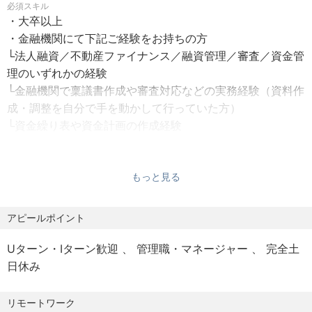
必須スキル
年俸：774万円～1,186.8万円
・サブシステム：バクラク（請求書・ワークフロー対応）
・大卒以上
／固定資産管理システム（別途導入）
・金融機関にて下記ご経験をお持ちの方
▼月給制
└法人融資／不動産ファイナンス／融資管理／審査／資金管
月給 645,000円～
【入社後の流れ】
理のいずれかの経験
基本給 220,000円～ 管理職手当 425,000円～
★業界特有の対応やキャッチアップについて
└金融機関で稟議書作成や審査対応などの実務経験（資料作
以下のような業界特有の対応がありますが、入社後のOJT
成・調整を自分で手を動かして行っていた方）
■固定残業代：なし
や社内資料でのキャッチアップが可能です。
└資金繰り表や資金計画の作成経験
管理監督者のため支給無
管理監督職のため、労働時間、休憩、休日の割増賃金の規
歓迎スキル
▼オフィスソリューション部門
・IPO（準備）の経験
定は適用されません。
・商材ごとの販売形態（リース・レンタル・保守契約等）
もっと見る
・上場企業での実務経験
の理解
・Officeスキル
・代弁請求処理における消費税・売上計上の調整ルール
└Excel（管理台帳・シミュレーション・グラフ作成）、
アピールポイント
【就業時間】
Word／PowerPointでの資料作成
08:45～18:00
▼不動産部門（ACN不動産）
Uターン・Iターン歓迎
管理職・マネージャー
完全土
・金利、返済スケジュール、元利均等・元金均等などの金
所定労働時間：07時間45分 休憩90分
・棚卸資産としての不動産（販売用不動産）の会計処理
日休み
融知識
フレックスタイム制：無
・販売時の収益認識基準の適用（契約ベースか引渡ベース
残業：有
か等）
▼求める人物像
リモートワーク
平均残業時間：32.75時間
・管理組合関連費用の取扱い・修繕積立金の扱いなど
・資料作成やチェック業務にも丁寧に向き合える方