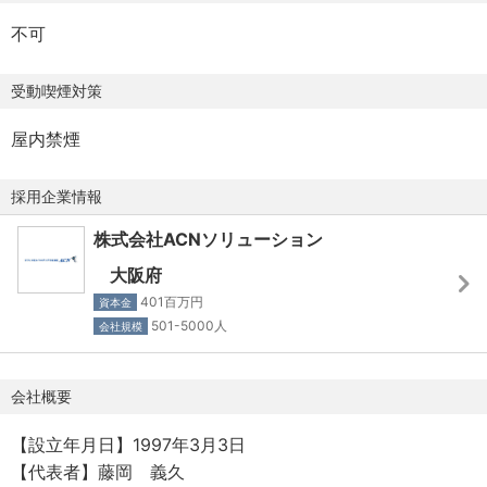
残業手当：無
・目の前の業務に前向きに取り組み、最後までやり切れる
不可
いずれも初期は伴走体制で進められるため、3ヶ月〜半年程
方
【通勤手当】
度でのキャッチアップを想定しています。もちろん、個人
・企業の成長フェーズに携わりたい方
受動喫煙対策
会社規定に基づき支給（上限4万円/月）
差はありますが、周囲との連携・質問ができる方であれば
・ベンチャーマインドを持ち、裁量を持って業務を進めた
比較的早期に適応可能です。
い方
屋内禁煙
【休日・休暇】
・年間休⽇120⽇：法定休⽇115⽇+計画年休5⽇（2026
【ポジションの魅力】
採用企業情報
年）
・融資管理・資金繰り・借入交渉など、銀行などの金融機
・完全週休2日制（土日）
株式会社ACNソリューション
関出身者が実務経験を活かせます。
・祝日（※祝日がある一部の週で土曜出勤あり）
・急拡大中の不動産・オフィスソリューション事業に直結
大阪府
・GW休暇
する形で、資金管理・金融機関連携に携われます。
401百万円
資本金
・夏季休暇（6日程度）
・経営層直下のポジションでスピーディに業務推進を行う
501-5000人
会社規模
・年末年始休暇（7日程度）
ことができます。
・有給休暇（入社半年経過時10日、最高付与日数20日）
・IPO準備フェーズの貴重な経験を積むことができます。
会社概要
└計画年休5日
・ゆくゆくは財務計画・資本政策・CFO補佐といった上流
・慶弔休暇
業務や幹部候補へのチャレンジが可能です。
【設立年月日】1997年3月3日
・産前・産後休暇
【代表者】藤岡 義久
・育児休暇
★当社では入社年次に関わらず、成果や貢献度に応じてス