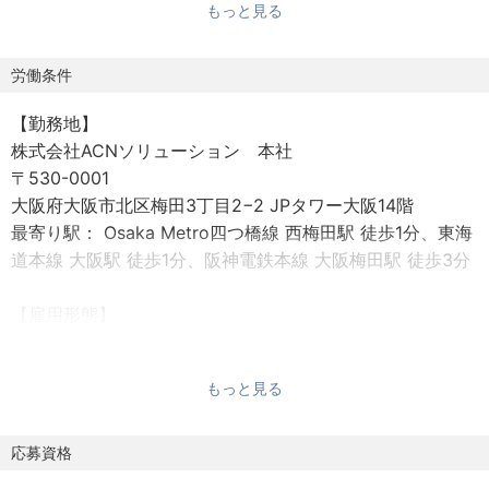
もっと見る
グ
・借入管理、返済スケジュール管理
・Excelベースでのシミュレーション、管理台帳・グラフ作
労働条件
成
【勤務地】
・その他、財務・経理部門に関わる実務全般（仕訳、月次
株式会社ACNソリューション 本社
決算サポートなど）
〒530-0001
大阪府大阪市北区梅田3丁目2−2 JPタワー大阪14階
※決算期について
最寄り駅： Osaka Metro四つ橋線 西梅田駅 徒歩1分、東海
事業会社は3月、グループは5月の年2回。
道本線 大阪駅 徒歩1分、阪神電鉄本線 大阪梅田駅 徒歩3分
個人に業務が偏らないよう、チームで分担しながら効率よ
く進めています。
【雇用形態】
正社員
【現在利用しているシステム】
期間の定め：無
・ERPシステム：OBIC7（オービック）⇒現在導入中
もっと見る
試用期間：3ヶ月
└主要な基幹会計・販売管理をカバーしています。2025
試用期間中の勤務条件：変更無
年2月より順次本格運用を開始。
応募資格
・連結会計：DIVA System（ディーバ）
【給与】
└連結決算や財務報告対応のために導入されています。