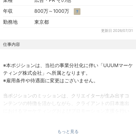
業種
広告・PR その他
年収
800万～1000万
？
勤務地
東京都
更新日
2026/07/31
仕事内容
※本ポジションは、当社の事業分社化に伴い「UUUMマーケ
ティング株式会社」へ所属となります。
※雇用条件や待遇面に変更はございません。
当ポジションのミッションは、クリエイターが生み出すコ
ンテンツの特徴を活かしながら、クライアントの日本進出
におけるマーケティングおよびプロモーション支援を行い
課題解決をしていくことです。
もっと見る
当社は、国内トップクラスの動画クリエイターが在籍する