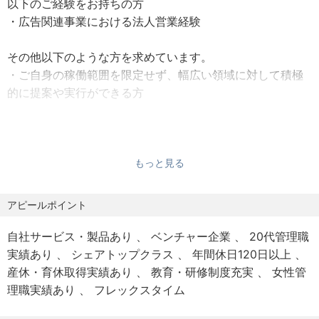
以下のご経験をお持ちの方
ます。
-Job Description
・広告関連事業における法人営業経験
■Sales/Creator Support Staff
【勤務地】
-This position's main responsibility is to create tailor-
その他以下のような方を求めています。
東京都港区六本木 7-15-9 住友不動産六本木セントラルタワ
made sales solutions to clients' needs while also
・ご自身の稼働範囲を限定せず、幅広い領域に対して積極
ー 7F（総合受付）
incorporating the distinct characteristics of various
的に提案や実行ができる方
contents produced by our creators.
【休日・休暇】
-We do not simply sell products and services; this is a
・語学力
☆年間休日127日（2024年実績）☆
job where you create new value and markets with your
日本人の場合：ビジネスレベル以上の英語力
・週休2日制
own hands in order to support the expansion of
外国人の場合：上級ビジネスレベルの日本語力
もっと見る
・夏季休暇（7～10月の期間内に3日間取得可能）
overseas companies around the world into Japan.
・年末年始休暇（12月29日～1月3日）
アピールポイント
・バースデー休暇（本人誕生月につき1日付与）
■Specific Duties
What We Are Looking For
・リフレッシュ休暇
-You will be responsible for the following tasks in
Essential Requirements
自社サービス・製品あり
ベンチャー企業
20代管理職
・慶弔休暇
collaboration with your clients：
Candidates with experience in areas:
実績あり
シェアトップクラス
年間休日120日以上
・産前産後休暇
・Establishing meetings with existing clients and
- corporate sales experience in the advertising or
産休・育休取得実績あり
教育・研修制度充実
女性管
・育児休暇
establishing relationships with new ones
related industries
理職実績あり
フレックスタイム
・セルフケア休暇
・Influencer marketing, promotion planning and
・有給休暇
proposals