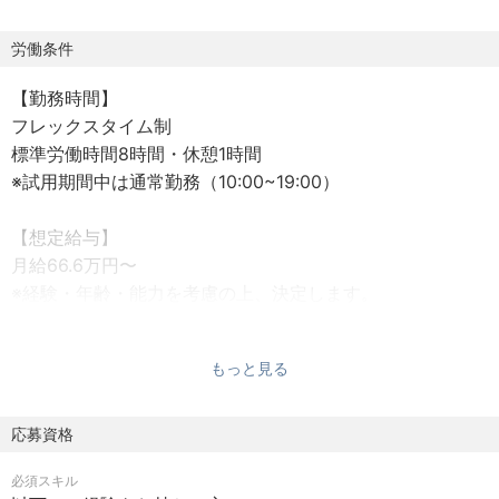
エージェンシーという基盤があるため、プロモーション戦
略の企画からキャスティングまで一気通貫した提案を行え
労働条件
る環境があり、また所属クリエイターのみならず外部クリ
【勤務時間】
エイターやタレントとのネットワークにより、クライアン
フレックスタイム制
トにとって最適なソリューションを多種多様な手法を用い
標準労働時間8時間・休憩1時間
て企画することが可能です。
※試用期間中は通常勤務（10:00~19:00）
【想定給与】
【具体的な業務内容】
月給66.6万円〜
・インフルエンサーマーケティングプロモーション企画、
※経験・年齢・能力を考慮の上、決定します。
提案
※見込み時間外手当 173,237円～
・海外クライアントとの定期的なミーティング、関係構築
※45時間超過分は別途支給いたします
・英語もしくは北京語を用いた社内外とのコミュニケーシ
もっと見る
ョン/ミーティング
想定年収：800~1000万円
・プロモーション企画の実行
応募資格
・チームマネジメント（ご経験に応じて）
【残業時間】
必須スキル
あり（平均月20時間）※繁忙期や案件により変動がござい