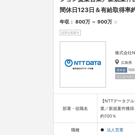
間休日123日＆有給取得率約
年収： 800万 ～ 900万
?
採用企業案件
株式会社N
広島県
10
資本金
インターネッ
【NTTデータグ
部署・役職名
業／新規案件獲得
約100％
職種
法人営業