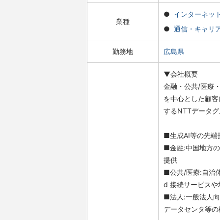
インターネッ
業種
通信・キャリ
勤務地
広島県
▼会社概要
金融・公共/医療
を中心とした顧客
するNTTデータ
■生成AI等の先
■金融:中国地方
提供
■公共/医療:自治
d 接続サービス
■法人:一般法人
データセンタ等の