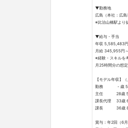
▼勤務地
広島（本社：広島
※比治山橋駅より
▼給与・手当
年収 5,585,483円
月給 345,955円～
※経験・スキルを
月25時間分の想
【モデル年収】（
勤務 - 歳 55
主任 28歳 59
課長代理 33歳 6
課長 36歳 8
賞与：年2回（6月、