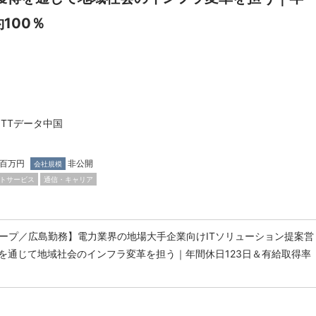
100％
TTデータ中国
0百万円
非公開
会社規模
トサービス
通信・キャリア
ループ／広島勤務】電力業界の地場大手企業向けITソリューション提案営
を通じて地域社会のインフラ変革を担う｜年間休日123日＆有給取得率