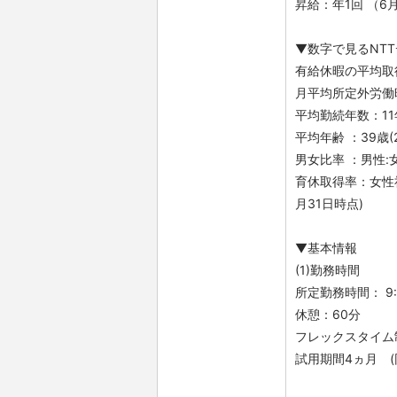
昇給：年1回 （6
▼数字で見るNT
有給休暇の平均取得日
月平均所定外労働時間
平均勤続年数：11年
平均年齢 ：39歳(
男女比率 ：男性:女
育休取得率：女性社
月31日時点)
▼基本情報
(1)勤務時間
所定勤務時間： 9:0
休憩：60分
フレックスタイム
試用期間4ヵ月 (