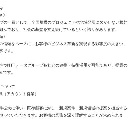
み
さ》
ープの一員として、全国規模のプロジェクトや地域発展に欠かせない根幹
組んでおり、社会の基盤を支え続けているという誇りがあります。
頼》
の信頼をベースに、お客様のビジネス革新を実現する影響度の大きい、
事です。
持つNTTデータグループ各社との連携・技術活用が可能であり、提案の
みです。
について
業職（アカウント営業）
件拡大に伴い、既存顧客に対し、新規案件・新規領域の提案を担当する
担っていただきます。お客様の業務を深く理解することが求められま