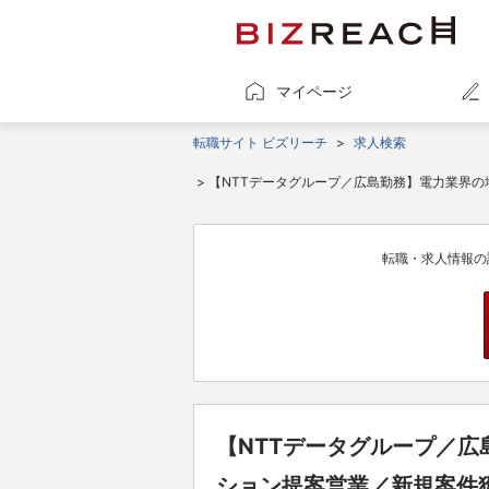
マイページ
転職サイト ビズリーチ
>
求人検索
> 【NTTデータグループ／広島勤務】電力業界
100％
転職・求人情報の
【NTTデータグループ／広
ション提案営業／新規案件