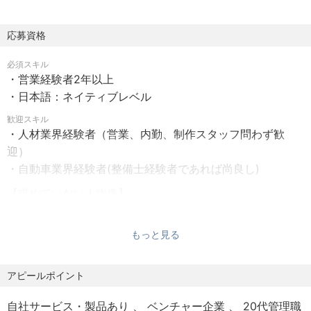
様、日々邁進しております。
残業：あり（月平均20～30時間 / 月45時間を超える残業代
事業開始1年半で実際に月収200万円を稼ぐ整備士の登録者
は追加で支給）
応募資格
の方を輩出し、事業全体の売り上げも前期の4倍となってお
ります。
必須スキル
【休日】
今後、更なる事業拡大を行う予定ですので一緒に事業を大
・営業経験者2年以上
★年間休日120日以上
きくしていただけるメンバーを募集いたします。
・日本語：ネイティブレベル
・完全週休2日（土・日）
・祝日
歓迎スキル
・人材業界経験者（営業、内勤、制作スタッフ問わず歓
迎）
【休暇制度】
■具体的にやっていただく業務
・自動車業界経験者(整備士経験者であれば尚良し)
・年末年始休暇（2024年実績：9連休）
・夏季休暇（2025年実績：9連休）
“出張整備コンサルタント”として、以下の業務をご担当いた
【求めていない人物像】
・GW休暇（2025年実績：4連休×2回）
だきます。
・有給休暇（★有休消化率の高さも魅力）
・整備工場への課題ヒアリング、業務改善提案・委託業務
※当社には下記のような人間はいないため、大変恐れ入りま
もっと見る
・慶弔休暇
の受託
すが、下記のような方のご応募はご遠慮ください。
・産休・育休（★取得実績あり）
・法人企業(リース、レンタカー会社)への提案営業
アピールポイント
・長期休暇（5連休以上の長期休暇も取得可能！）
・登録ワーカー（整備士など）との面談・案件紹介
・斜に構えている人
・登録ワーカーへのフォロー
・シニカルな人
自社サービス・製品あり
ベンチャー企業
20代管理職