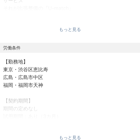
サービス
それが出張整備の『U-match』
正社員、労働者派遣、アルバイトでもない自動車整備士の
新しい働き方！
もっと見る
それが業務委託です！
当社は、自動車業界に特化した総合人材事業を行う、業界
労働条件
トップクラスの専門企業。大手ディーラーから地場の整備
【勤務地】
工場まで、全国3.5万店舗以上と取引し、“モビリティ人材
東京・渋谷区恵比寿
のプラットフォーム”として、急成長を遂げています。
広島・広島市中区
福岡・福岡市天神
しかし、業界全体としは年々整備士数と整備専門学生数は
減少傾向にあります。
【契約期間】
それは「稼げない」「休みが少ない」など、若年層からす
期間の定めなし
ると魅力が少ない職種だと映っているからです。そんな状
試用期間：あり（3カ月）
況を打破するべく【整備士のフリーランス化】を行い整備
士の地位向上や待遇の改善を行い、「整備士になりたい」
【就業時間】
「また整備士をやってみようかな」という方々を増やせる
もっと見る
9:30～18:30（休憩1時間）