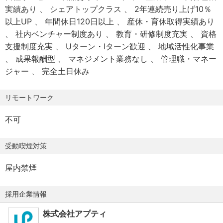
【保険制度】
・顧客のリピート提案・長期関係構築 など
∟皮肉な態度をとる
実績あり
シェアトップクラス
2年連続売り上げ10％
・健康保険
∟冷笑的
以上UP
年間休日120日以上
産休・育休取得実績あり
・厚生年金
担当業界・職種が明確だからこそ、1件1件に深く入り込め
∟他者を見下す
社内ベンチャー制度あり
教育・研修制度充実
資格
・雇用保険
ます。
∟批判的
支援制度充実
Uターン・Iターン歓迎
地域活性化事業
・労災保険
ストックビジネスに近く、長期的な関係構築が可能です。
成果報酬型
マネジメント業務なし
管理職・マネー
ジャー
完全土日休み
【諸手当】
・交通費規定⽀給／上限⽉2.5万円
■この職種の魅力（何が学べてどんな成長をしていくの
リモートワーク
・出張⼿当
か？）
・役職⼿当
不可
・資格⼿当（毎⽉の給与に加算）
◎新規事業だから自分でサービスを構築でき、様々なポジ
・家族⼿当
ションをご用意
受動喫煙対策
・住宅⼿当
チャンスが多数
――充実した⼿当も働く安⼼に繋がっています！
∟「協業企業多数」各プロジェクトリーダーを募集中！
屋内禁煙
∟「誰が言ったかではなく何を言ったか」社歴は関係あ
【各種制度】
りません！
採用企業情報
▼還元制度も充実
∟「月一コンペ開催」希望者がいれば新規プロジェクト
・MVP表彰制度
株式会社アプティ
の発表会を実施！