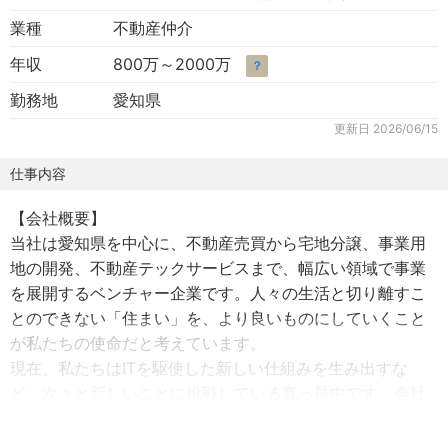
業種
不動産仲介
年収
800万～2000万
？
勤務地
愛知県
更新日
2026/06/15
仕事内容
【会社概要】
当社は愛知県を中心に、不動産売買から宅地分譲、事業用
地の開発、不動産テックサービスまで、幅広い領域で事業
を展開するベンチャー企業です。人々の生活と切り離すこ
とのできない「住まい」を、より良いものにしていくこと
が私たちの使命だと考えています。
現在、私たちはITを駆使した新しい仕組みを生み出すな
ど、次々と新しいことに挑戦している真っ最中です。会社
としても、世の中にインパクトのあるサービスを展開して
いくために、組織の変革期に突入しました。