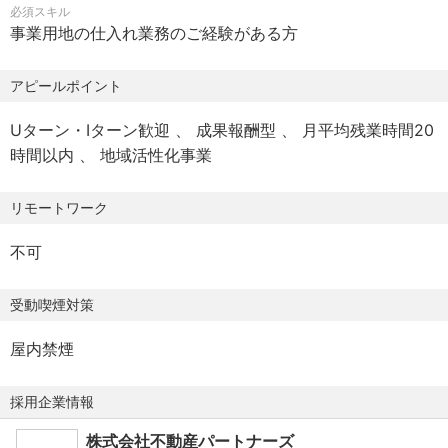
必須スキル
具体的な詳細に関しては、選考の過程でお聞きください。
見つけ、価値や規制を確認して仕入れます。
事業用地の仕入れ業務のご経験がある方
【諸手当】
【本ポジションの魅力】
アピールポイント
通勤手当（会社規定に基づき支給）、残業手当（固定残業
◎ 柔軟で自由な環境！社員一人ひとりの納得した意思決定
代制 超過分別途支給）
を重視！
Uターン・Iターン歓迎
成果報酬型
月平均残業時間20
裁量権が大きく、自分のアイデアを活かしながら事業の成
時間以内
地域活性化事業
【勤務地】
長に貢献できます。新しい取り組みが多く、チャレンジ精
・本社/愛知県名古屋市中区
神を持って取り組むことができる環境です。
リモートワーク
・最寄駅：名古屋市営地下鉄 東山線「新栄町駅」
※2025年冬に大須観音駅 徒歩5分のところにある自社ビル
◎ 安心のサポート体制！
不可
に移転します。
顧客接点に集中できる環境 契約書などの事務対応はアシス
※転勤なし
タントがフォローします 。
受動喫煙対策
【勤務時間】
◎月平均残業20時間を実現！働きやすい職場！
屋内禁煙
・9:30～18:30（休憩1時間）
厳しいノルマはなく、自分のペースで働けます。
・残業：あり/月20時間程度（固定残業時間45時間/月、超
組織が大きくないため、早い段階でポジションを手に入れ
採用企業情報
過した時間外労働の残業手当は追加支給）
るチャンスも！
株式会社不動産パートナーズ
入社日に有給を10日付与し、残業は月20時間程度と少なめ