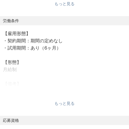
もっと見る
この大きな転換期を共に歩み、業界の未来を明るく、人々
の生活をより豊かにしてくれる、柔軟かつユニークな発想
と実現する力を持った仲間を求めています。
労働条件
【雇用形態】
【仕事内容】
・契約期間：期間の定めなし
事業用地の仕入れ業務をお任せします。
・試用期間：あり（6ヶ月）
企業の事業や開発プロジェクトに適した土地を探し、購入
する業務です。売主との交渉や法的確認、リスク管理を含
【形態】
め、プロジェクトの成功に向けた重要な役割を担います。
月給制
【業務詳細】
【備考】
候補地の調査と選定を行い、事業の種類や計画に応じて適
月給￥580,000～ 基本給￥405,100～ 固定残業代
した立地条件の土地を探します。
￥174,900～を含む/月
土地の市場価値や事業に対する適性を評価し、売主との間
もっと見る
で購入条件について交渉します。
※：インセンティブは上限がないため、年収に関しては、面
法規制の確認や手続き、リスク管理を徹底し、購入後に事
談の中でお話しさせていただきます。実際に実績を出して
応募資格
業展開できるようサポートします。商業施設やオフィス、
いただいた際のシュミレーション等をお見せしますので、
物流施設など、計画する事業に合った立地や条件の土地を