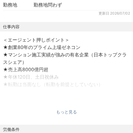
勤務地
勤務地問わず
更新日
2026/07/02
仕事内容
＜エージェント押しポイント＞
★創業80年のプライム上場ゼネコン
★マンション施工実績が強みの有名企業（日本トップクラ
スシェア）
★売上高8000億円超
★年休120日、土日祝休み
★転勤は当面なし（転勤を前提としていない）
もっと見る
―――――――――――――――――――――――
■業務内容
プライム市場上場の当社にて、意匠設計業務を担当してい
労働条件