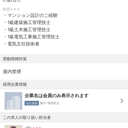
・介護休暇・介護休業制度
今後の発展を見据えたプロジェクトに携われる環境があり
歓迎スキル
ます。
・マンション設計のご経験
◎医療・健康サポート
・1級建築施工管理技士
・グループ運営のクリニックを完備
・1級土木施工管理技士
・55歳以上はPET診断無料
・1級電気工事施工管理技士
・女性社員および扶養家族のがん検診無料
・電気主任技術者
◎教育・キャリア支援
受動喫煙対策
・初等教育～管理職・経営層向けまで階層別研修を実施
・職種別の実務研修も充実
屋内禁煙
・人的資産への継続的な投資を重視
採用企業情報
◎施設・社内設備
・直営保養所あり（複数拠点）
企業名は会員のみ表示されます
・独身寮あり（年齢制限あり）
501-5000人
会社規模
・診療所・体育館完備
この求人の取り扱い担当者
◎慶弔・生活支援制度