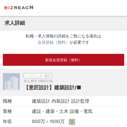
求人詳細
転職・求人情報の詳細をご覧になる場合は
会員登録（無料）
が必要です
新規会員登録（無料）
ヘッドハンター案件
求人番号
5660028
【意匠設計】建築設計/■
職種
建築設計 内装設計 設計監理
業種
建設・建築・土木 設備・電気
年収
800万～1000万
？