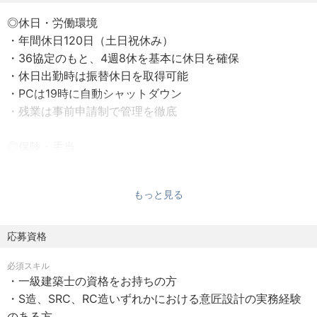
ただきます。
◎休日・労働環境
意匠設計担当者はプロジェクトの推進リーダーとしての役
・年間休日120日（土日祝休み）
割を担い、営業・構造設計・設備設計の各担当者と連携し
・36協定のもと、4週8休を基本に休日を確保
ながら業務を進めます。
・休日出勤時は振替休日を取得可能
・PCは19時に自動シャットダウン
◎主な業務内容
・残業は事前申請制で管理を徹底
・基本設計、実施設計の業務全般
・BIM（Revit）の活用
◎保険・手当
・プロジェクト全体の推進管理
・通勤手当：全額支給（会社規定に基づく）
・健康保険・厚生年金保険・雇用保険・労災保険完備
もっと見る
・企業年金基金加入あり
・退職一時金・退職年金制度あり
―――――――――――――――――――――――
応募資格
■企業の魅力
◎育児・介護支援
当社は累計70万戸以上のマンション施工実績を誇るゼネコ
必須スキル
・育児休業制度
ンです。概算建築コストを算出する独自のシステムを構
・一級建築士の資格をお持ちの方
・育児短時間勤務制度・在宅勤務制度
築・運用し、時代の変化に対応しながら精度向上を図って
・S造、SRC、RC造いずれかにおける意匠設計の実務経験
・こども休暇・看護休暇
います。脱炭素対応や多様化する受注案件への適応など、
のある方