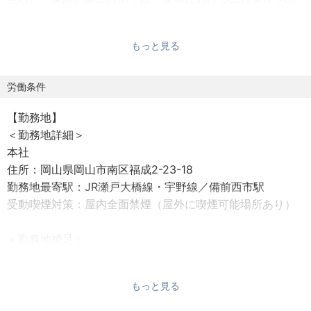
質管理、安全管理などを含む工事全体のマネジメントを担
っていただきます。協力会社や関係各所との調整を図りな
もっと見る
がら、円滑な工事の進行と高品質な施工の実現を目指して
いただく重要なポジションです。
※リモート相談可能なポジションです。
労働条件
【勤務地】
〈仕事内容〉
＜勤務地詳細＞
①各部署からのご依頼を受付
本社
社内の各部署より、電気設備や制御に関するご依頼をいた
住所：岡山県岡山市南区福成2-23-18
だきます。
勤務地最寄駅：JR瀬戸大橋線・宇野線／備前西市駅
受動喫煙対策：屋内全面禁煙（屋外に喫煙可能場所あり）
②現地調査・お打ち合わせ
現場にて状況を確認し、お客様と詳細な打ち合わせを行い
＜勤務地補足＞
ます。
＊マイカー通勤可
③お見積書の作成
もっと見る
【勤務時間】
内容に応じて、工事や設計にかかる費用を算出し、お見積
8:30～17:30 （所定労働時間：8時間0分）