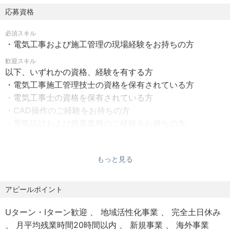
書を作成いたします。
休憩時間：60分（12:00～13:00）
応募資格
※比較的シンプルな案件については、営業担当が見積作成ま
時間外労働有無：有
で対応する場合もございます。
必須スキル
・電気工事および施工管理の現場経験をお持ちの方
【休日・休暇】
④設計業務
完全週休2日制 土日祝休み
歓迎スキル
受注が決定した案件については、電気設備や制御システム
以下、いずれかの資格、経験を有する方
年間有給休暇10日～20日（下限日数は、入社半年経過後の
の設計を行います。
・電気工事施工管理技士の資格を保有されている方
付与日数となります）
公共案件の場合は、既存の図面をもとにCADソフトで図面
・電気工事士の資格を保有されている方
年間休日：122日以上
を作成いたします。
・CAD操作のご経験をお持ちの方
・電気設計および積算業務のご経験をお持ちの方
年末年始休暇、GW、年次有給休暇 等
⑤製作
※有給取得率:平均8.5日/年
設計図に基づき、必要な制御盤や配線部材などの製作を行
・決まり事がきっちりこなせる方
1時間からの時間有給も取得可能です
います。
・意見や考えをはっきり主張できる方
もっと見る
・情報に対して感度良くアンテナを高く張りながら仕事を
【給与】
⑥工事の実施
進めることができる方
アピールポイント
月給：260,000円～352,000円
現場での施工を行います。工事の規模に応じて、社内で対
固定残業代35,000円～51,000円を含む(月20時間分)
応する場合と、外部の電気業者と連携する場合がございま
Uターン・Iターン歓迎
地域活性化事業
完全土日休み
す。
月平均残業時間20時間以内
新規事業
海外事業
＜給与補足＞