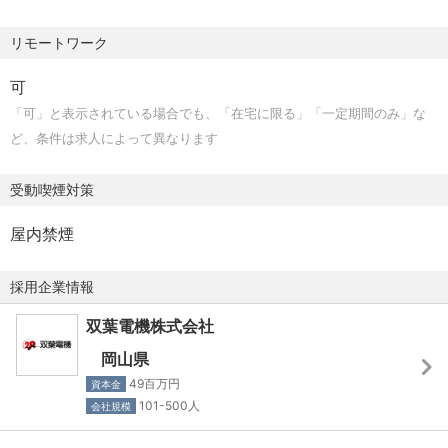
※上記年収は賞与を含む金額です。
⑦試運転・動作確認
リモートワーク
■昇給：年1回（2025年6月実績）
施工完了後、システムの試運転を行い、正常に動作するか
■賞与：年2回（上期12月・下期3月）
を確認いたします。
可
「可」と表示されている場合でも、「在宅に限る」「一定期間のみ」な
＊＊記載金額は、選考を通じて上下する可能性がありま
⑧完成・お引き渡し
ど、条件は求人によって異なります
す。＊＊
すべての工程が完了した後、お客様へ設備をお引き渡しい
たします。
受動喫煙対策
【待遇】
通勤手当、家族手当、住宅手当、単身赴任手当、健康保
〈部署構成〉
屋内禁煙
険、厚生年金保険、雇用保険、労災保険、退職金制度
10名の部署となっており、今後も強化を行う予定となって
おります。
採用企業情報
＜各手当・制度補足＞
通勤手当：上限15,000円
双葉電機株式会社
＜会社紹介＞
家族手当：家族手当は、次の家族を扶養する社員に支給す
当社は、岡山県で唯一の日立製作所・日立グループ専門商
岡山県
る
社であり、同時にエンジニアリング企業として、FAシステ
49百万円
資本金
1．所得税法上の控除対象配偶者 月額5,000円
ムや情報ソリューションなど多岐にわたる事業を展開して
101-500人
会社規模
2．18歳に達する日以後の最初の3月31日までの子 月額
います。オフィスビルや工場、公共施設などに導入される