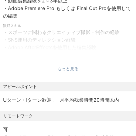
・動画編集経験を2～3年以上
・時間外労働：あり
です。
・Adobe Premiere Pro もしくは Final Cut Proを使用して
・残業月平均：20時間程度
学生ベンチャーとして創業した弊社は、創業期においては
の編集
※繁忙期：最大40時間（※担当する案件のシーズンによって
当初の社名である「大学スポーツチャンネル」の通り、大
左右されます）
歓迎スキル
学や学生競技連盟から受託したコンテンツ制作事業や大学
・スポーツに関わるクリエイティブ撮影・制作の経験
・休憩：60分
スポーツに特化したメディア事業（CSPark）を中心に事業
・SNS運用のディレクション経験
展開をしておりました。
・Adobe AfterEffectsを使用した編集経験
【給与】
・日頃からSNSを積極的に活用している方
・月給制
2015年頃からプロスポーツにも進出し、Jリーグ・Bリーグ
・昇給：あり
を中心とした日本スポーツ最高峰のコンテンツホルダーを
【求める人物イメージ】
もっと見る
顧客に、顧客が持つ公式SNSにおけるコンテンツ制作やア
・スポーツファンを増やしたいと思っている方
〈諸手当〉
カウントの運用支援事業を開始します。そこでの実績が評
・選手やチームの成功を自分事として喜べる方
アピールポイント
・通勤手当：あり 全額支給
価され、2021年と2022年には世界最大規模のスポーツイ
・残業手当：あり
ベントに関する公式SNS運用も任され、スポーツ分野にお
Uターン・Iターン歓迎
月平均残業時間20時間以内
ける日本屈指のコンテンツ制作会社へと成長を遂げてきま
【福利厚生】
した。
リモートワーク
・社会保険完備（健康 厚生 雇用 労災）
・スポーツ調査費、エンタメ調査費、バリュー体現費等あ
直近では、前述した顧客に加え、横浜・Fマリノス、名古屋
可
り
グランパス、アルバルク東京、シーホース三河といったプ