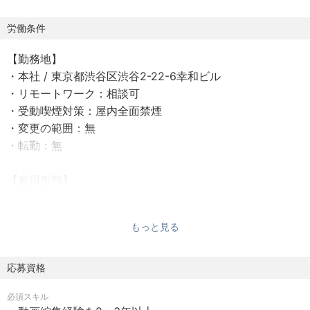
実際のクリエイティブ制作は練習風景やサポーター向けの
企画動画、選手のインタビューや試合日の撮影など
労働条件
クオリティの高い映像コンテンツを制作・発信することで
【勤務地】
あり、新しいファン・既存のサポーターに届けていくお仕
・本社 / 東京都渋谷区渋谷2-22-6幸和ビル
事です。
・リモートワーク：相談可
・受動喫煙対策：屋内全面禁煙
例）
・変更の範囲：無
Jリーグのインスタグラム/X
・転勤：無
Bリーグのインスタグラム/X
〈具体的な業務内容〉
【雇用形態】
・素材の撮影（写真および動画）
・正社員（期間の定め：なし）
・編集（グラフィックおよび映像）
・試用期間：3ヶ月
・キャプション制作
もっと見る
・投稿およびモニタリング
【就業時間】
・データ分析および企画立案
・10:00～19:00(所定労働時間：8時間0分)
応募資格
└担当案件によって、土日の稼働があります。毎月の稼働
■なにをやっているのか
必須スキル
はシフトの稼働で管理します
弊社はスポーツに特化したデジタルコンテンツの制作会社