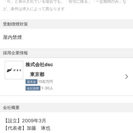
「可」と表示されている場合でも、「在宅に限る」「一定期間のみ」な
・寮・社宅：なし
ロクラブや、WEリーグ・JLPGAといった女性スポーツにも
ど、条件は求人によって異なります
顧客の幅を拡大し、「スポーツの新しいファンを増やす」
【休日・休暇】
ための多様なコンテンツ作りに取り組んでおります。
受動喫煙対策
・年間休日数：125日
・休日休暇形態：完全週休2日制
コロナ禍初期は一時的に業績が落ち込んだものの、デジタ
屋内禁煙
・年間有給休暇：5日～(下限日数は、入社直後の付与日数
ルコンテンツを通じた新規ファン獲得・既存ファンへのエ
となります）
ンゲージメント強化はコロナ禍におけるスポーツ界の最重
採用企業情報
・年末年始（12/29～1/3）
要課題のひとつとなり、2021年1Qから9Q連続でQ売上が前
・夏季休暇（5日間）
株式会社dsc
年同Q比で成長を続けております。
※有給休暇は、入社月に合わせて変動。入社時に5日分支給
東京都
後、残りは1月1日支給となります。
今後も継続した事業成長を実現するため、プロフェショナ
15百万円
資本金
※夏期休暇に有給休暇を合わせて9連休など取得できます。
ル人材が集う組織作りを進めています。
1-30人
会社規模
■なぜやるのか
会社概要
弊社は『スポーツで日本の未来をつくる』というビジョン
のもと、「スポーツの新しいファンを増やす」ことに取り
【設立】2009年3月
組んでいます。
【代表者】加藤 琢也