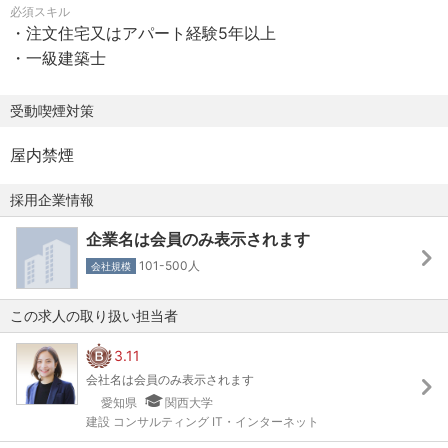
必須スキル
住宅優遇制度（当社管理物件）
一棟まったく違う住まいをつくれます。
・注文住宅又はアパート経験5年以上
介護施設入居優遇制度
あらゆるオーダーに応えながら設計をするため、他ではで
・一級建築士
保育料優遇制度
きない経験が積めるでしょう。
グループ関連商品割引制度
受動喫煙対策
マンション購入、アパート、戸建て建築、リフォーム費
【お任せするのは、世界に1つだけの家づくり】
用割引
手がける物件は、木造2×4工法、木造軸組構法の住宅及び
屋内禁煙
軽量鉄骨、重量鉄骨のアパート、福祉施設です。
”完全自由設計”を掲げており、例えば「趣味のバイクを楽し
採用企業情報
むために、玄関をバイク2台が入る広さに」「公園の緑を見
企業名は会員のみ表示されます
るために、あえてリビングを北側に」など、1つとして同じ
101-500人
会社規模
設計はありません。
日々、設計の楽しさを味わえます。
この求人の取り扱い担当者
3.11
会社名は会員のみ表示されます
愛知県
関西大学
建設 コンサルティング IT・インターネット