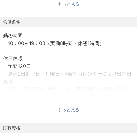
もっと見る
◆お客様のご希望をヒアリングしプラン作成を行いま
す。
当社の建築に制限はありません。完全自由設計のた
労働条件
め、パッケージの提案にならないのもポイントです。これ
勤務時間：
までの経験を活かしながら、世界に一つしかない家を完成
10：00～19：00（実働8時間・休憩1時間）
させてください。
②木造アパート、鉄骨アパート、福祉施設
休日休暇：
地主様が土地を収益化し、有効活用するためのアパート
年間120日
や福祉施設を設計します。
週休2日制（日・月曜日）※会社カレンダーにより出社日
◆アパート候補地のボリュームチェック・企画プラン作
あり
成
夏季、年末年始、産休・育休、有給休暇（初年度10日）
その土地および周辺環境を調査し、法規制なども加味
しながら採算が合うようアパートを企画・設計し、見積も
りなどを作成します。
もっと見る
福利厚生：
資格手当（一級建築士・二級建築士）
社会保険完備
応募資格
【お客様の夢が詰まった住まいを、カタチにします】
育児・介護時短制度
お任せするのは、住宅の設計業務。”完全自由設計”で、一棟