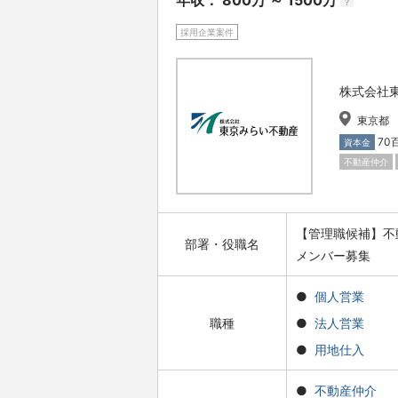
年収： 800万 ～ 1500万
?
採用企業案件
株式会社
東京都
70
資本金
不動産仲介
【管理職候補】不
部署・役職名
メンバー募集
個人営業
職種
法人営業
用地仕入
不動産仲介