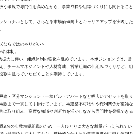
扱う環境で専門性を高めながら、事業成長や組織づくりにも関わること
ッショナルとして、さらなる市場価値向上とキャリアアップを実現した
。
ズならではのやりがい＞
9名体制。
事業拡大に伴い、組織体制の強化を進めています。本ポジションでは、営
え、チームマネジメントや人材育成、営業組織の仕組みづくりなど、組
役割を担っていただくことを期待しています。
戸建・区分マンション・一棟ビル・アパートなど幅広いアセットを取り
再販まで一貫して手掛けています。再建築不可物件や権利関係が複雑な
的に取り組み、高度な知識や判断力を活かしながら専門性を発揮できる
業職9名の少数精鋭組織のため、一人ひとりに大きな裁量が与えられてい
伴い融資枠も拡大しており、積極的な仕入れや事業推進が可能な体制を