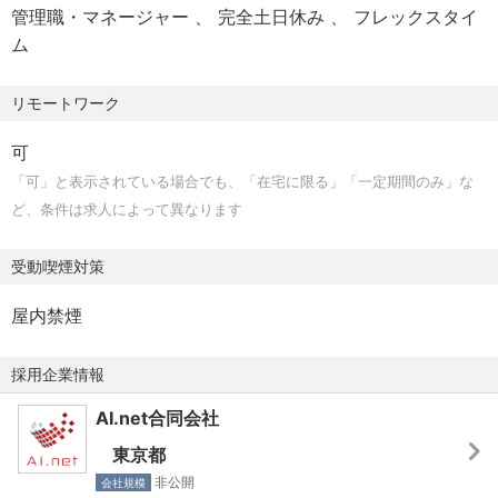
関係各所との利害調整： 複数部門にまたがる調整や、現場
・新しい状況を学び、それに適応できる有能な人材
管理職・マネージャー
完全土日休み
フレックスタイ
【退職金】あり
だけでは解決できないリソース（予算・人員）の不足を、
・常に影響型リーダーシップ
ム
【その他】書籍・IT機器購入補助、会員制リゾートホテル
代表の権威も借りながら解決します。
・あいまいさの許容できるか、積極的な行動をとれるか、
宿泊施設優待、慶弔見舞金
協調性があるか、探究心をもっているか
リモートワーク
プロセスの標準化： 無駄な会議や報告書を減らし、チーム
・成果をあげるために必要なスキルを備えているか
■懇親会
が本来の業務に集中できる環境を作ります。
・礼儀正しく謙虚であるか
可
・運動会（5月沖縄大会2泊3日・10月東京大会1泊2日）
「可」と表示されている場合でも、「在宅に限る」「一定期間のみ」な
・新年参拝→新年会／お花見／バーベキュー大会／納会
4. 秘書業務の効率的な実施（代表の基盤支え）
・海外や社内外の方々と連携できる幅広いコミュニケーシ
ど、条件は求人によって異なります
・忘年会（12月箱根1泊2日）
代表の時間創出： スケジュール管理や出張手配、経費精
ョン能力のある方
算、来客・メール対応などの通常秘書業務を効率化・自動
・人として信頼できる方
受動喫煙対策
■研修制度
化し、代表がプロジェクトの経営判断に集中できる時間を
・社会人として最低限のビジネスマナーが身に付いている
・理念研修
最大化します。
方
屋内禁煙
・礼儀研修
・技術研修
情報のゲートキーパー： 優先順位の低い案件をブロックま
採用企業情報
・海外視察（CATL/HUAWEI他）
たは代理対応し、代表に届けるべき重要案件（プロジェク
AI.net合同会社
トの進捗など）を厳選して繋ぎます。
東京都
? 一言で言うと
非公開
会社規模