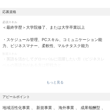
1. 意思決定のスピードアップ（上から下へ）
代表の意図を正しく翻訳： 代表の抽象的なビジョンや経営
■勤務時間
応募資格
方針を、現場が実行できる具体的なタスクへ落とし込みま
フレックスタイム制（所定労働時間7時間30分、休憩時間
す。
必須スキル
60分）
＜最終学歴＞大学院修了、または大学卒業以上
現場の迷いを解消： 「どちらを優先すべきか」を代表の目
■休日・休暇
線で判断し、現場の足止めを防ぎます。
・スケジュール管理、PCスキル、コミュニケーション能
★年間休日130日（2026年） ※計画有給5日含む
力、ビジネスマナー、柔軟性、マルチタスク能力
・完全週休2日制（土・日）・祝日・年末年始休暇・夏季休
2. 現場のリアルを代表に報告（下から上へ）
暇・年次有給休暇
歓迎スキル
進捗とリスクの「見える化」： 現場の状況（遅れやトラブ
・英語を活かしてグローバルに活躍したい方（ビジネスレ
・特別休暇（慶弔など）
ルの兆候）を要約し、代表が素早く把握できる形（ダッシ
ベルの英語力がある方は即戦力と
ュボードや簡潔なレポート）で報告します。
して歓迎）
■待遇・福利厚生
・自分の仕事の範囲を限定せずに臨機応変な対応ができる
【昇給】1回/年
判断材料の提供： 代表に承認や決断を仰ぐ際、現場の意見
もっと見る
方
【交通費】全額支給（上限5万円／月）
だけでなく「メリット・デメリット」をセットで提示しま
・取引先や社内メンバーの立場にたって行動できるホスピ
【賞与】年3回（2月・6月・10月）
す。
タリティのある方
アピールポイント
【保険】健康保険,厚生年金,雇用保険,労災保険
・通訳・翻訳ができる方
【服装】カジュアルOK
3. ボトルネックの排除（効率化）
地域活性化事業
新規事業
海外事業
成果報酬型
【健康診断】年1回（無料）