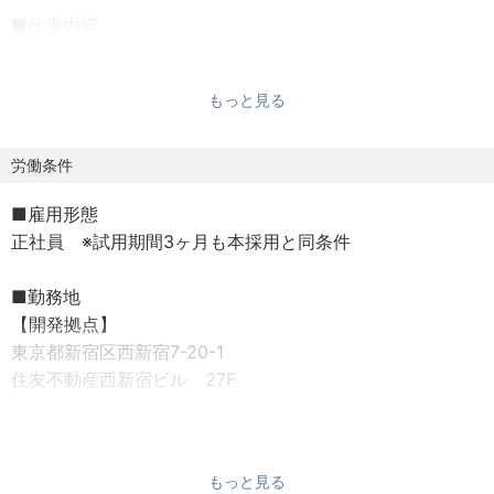
■仕事内容
代表が携わっている業務全般に関わり、現在進行中のプロ
ジェクトのサポート業務や取引先との調整、事務フォロー
もっと見る
等幅広く活躍いただきます。
【秘書業務】
労働条件
・各プロジェクトの会議同席・議事・マイルストーン把握
■雇用形態
・国の施策や方針について調査分析
正社員 ※試用期間3ヶ月も本採用と同条件
・事業計画や提案書の資料作成
・代表の会議・出張・アポイントなどのスケジュール管
■勤務地
理、手配
【開発拠点】
・会食・手土産の手配、調整
東京都新宿区西新宿7-20-1
・取引先とのメール対応（海外企業も含む）
住友不動産西新宿ビル 27F
業務は多岐にわたりますので、日々いろいろな経験を積み
ながら慣れてください。
【本社所在地】
東京都新宿区新宿4丁目1番6号
【主な4つの役割】
もっと見る
JR新宿ミライナタワー 18F