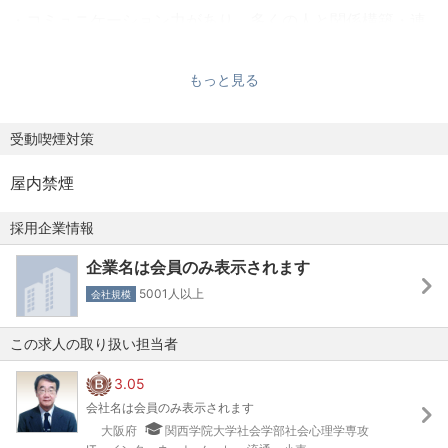
・生産性革新をテーマに、当該企業グループ全体を見て取
・コミュニケーション力があり、多くの人と関係構築・連
り組むべき課題を提案できる
携して課題遂行できる方
・多くの関係者と協働しながら活動を推進するため、マネ
・知見のない領域テーマでも臆せず、チャレンジの機会と
もっと見る
ジメント力、チームワーク力等スキルを磨き、将来的に当
して前向きに取り組める方
該企業の「IEの第一人者、リーダー」として成長できる
・型にはまらない柔軟な発想で、主体性を持って考え周囲
受動喫煙対策
に自分の意見を発信できる方
屋内禁煙
採用企業情報
企業名は会員のみ表示されます
5001人以上
会社規模
この求人の取り扱い担当者
3.05
会社名は会員のみ表示されます
大阪府
関西学院大学社会学部社会心理学専攻