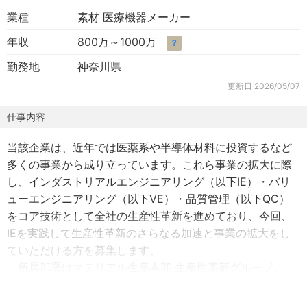
業種
素材 医療機器メーカー
年収
800万～1000万
？
勤務地
神奈川県
更新日
2026/05/07
仕事内容
当該企業は、近年では医薬系や半導体材料に投資するなど
多くの事業から成り立っています。これら事業の拡大に際
し、インダストリアルエンジニアリング（以下IE）・バリ
ューエンジニアリング（以下VE）・品質管理（以下QC）
をコア技術として全社の生産性革新を進めており、今回、
IEを実践して生産性革新のさらなる加速と事業の拡大をし
ていただける方を募集します。
所属部署はマテリアル生産本部 生産性革新グループ。
「生産性革新を推進するグループとして、全社の経営課題
に生産を起点に取り組み、仕事の進め方・プロセス視点で