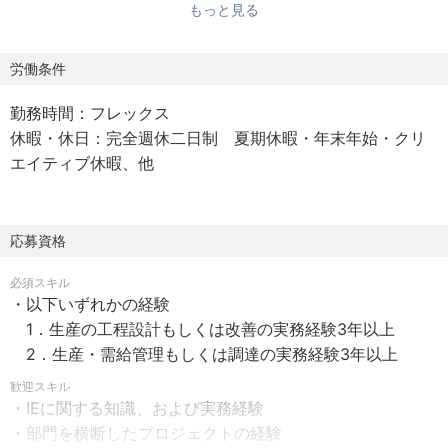
もっと見る
変革する」ことをミッションとした、IE・VE・QCなど管理
技術のプロ集団です。
労働条件
【担当職務】
勤務時間：フレックス
IEを活用して現状の可視化/定量化/構造化することで経営
休暇・休日：完全週休二日制 夏期休暇・年末年始・クリ
課題を抽出し、関係部門と連携しながら生産プロセスの設
エイティブ休暇、他
計・改善を担います。
＜具体的には＞
・既存事業の継続的な収益確保に向け、製品ライフサイク
ルに応じた生産能力の向上やコストダウンのための課題を
応募資格
創出・実践
必須スキル
・グローバル拠点を含めた、全社生産システムの本質課題
・以下いずれかの経験
の抽出や生産性向上課題の実践
1．生産の工程設計もしくは改善の実務経験3年以上
2．生産・需給管理もしくは調達の実務経験3年以上
【仕事の魅力】
歓迎スキル
・多様な事業を展開している当該企業で、光学フィルム、
・IEに関する知識、および実務経験
医療機器、バイオ・医薬関連品など分野の異なる製品の生
・部門を横断したプロジェクトの経験
産プロセス設計・改善に携われる