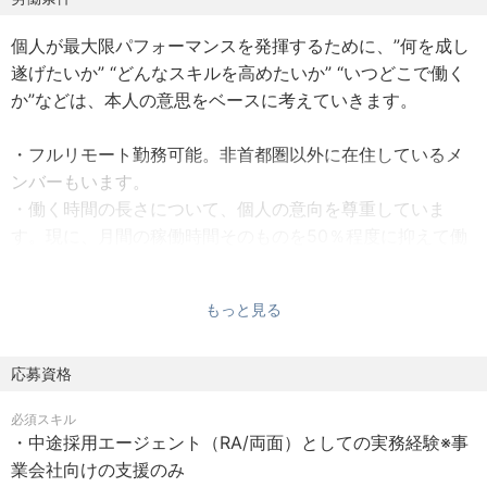
個人が最大限パフォーマンスを発揮するために、”何を成し
遂げたいか” “どんなスキルを高めたいか” “いつどこで働く
か”などは、本人の意思をベースに考えていきます。
・フルリモート勤務可能。非首都圏以外に在住しているメ
ンバーもいます。
・働く時間の長さについて、個人の意向を尊重していま
す。現に、月間の稼働時間そのものを50％程度に抑えて働
くメンバーもいます。（フルフレックス）
・兼業や副業もOK。自身でサウナやブランディングなどを
もっと見る
事業展開している社員がいます。
応募資格
必須スキル
・中途採用エージェント（RA/両面）としての実務経験※事
業会社向けの支援のみ