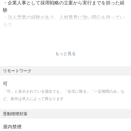
・企業人事として採用戦略の立案から実行までを担った経
験
・法人営業の経験があり、人材業界に強い関心を持ってい
る方
歓迎スキル
・WEB系スタートアップやコンサルファームなど、成長産
業領域の理解がある方
もっと見る
・複業・パラレルキャリアに対する理解がある方
・高い自己裁量環境での実務に魅力を感じる方
リモートワーク
・量より質を重視し、本質的なマッチングを追求したい方
・自身の働き方やキャリアにオーナーシップを持っている
可
方
「可」と表示されている場合でも、「在宅に限る」「一定期間のみ」な
・場所や時間に縛られない柔軟な働き方を実現したい方
ど、条件は求人によって異なります
受動喫煙対策
屋内禁煙