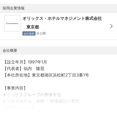
採用企業情報
【休日休暇】
・公休108日（月9日）
オリックス・ホテルマネジメント株式会社
・７日間連続特別休暇制度
東京都
・年次有給休暇10日～20日
非公開
会社規模
・慶弔休暇・ボランティア休暇、ボランティア休職
・生理休暇・看護休暇
・積立保存休暇
会社概要
・産前産後休暇、育児休職（産前時差勤務、産前通院＜定
【設立年月】1997年1月
期検診等勤務時間内通院可＞）
【代表者】似内 隆晃
【本社所在地】東京都港区浜松町2丁目3番1号
【事業内容】
オリックスグループの所有する
ビジネスホテル・旅館・ 研修施設の運営。
【当社について】
オリックス・ホテルマネジメント株式会社は、東証一部に