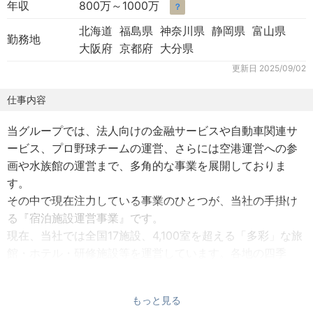
年収
800万～1000万
？
北海道 福島県 神奈川県 静岡県 富山県
勤務地
大阪府 京都府 大分県
更新日
2025/09/02
仕事内容
当グループでは、法人向けの金融サービスや自動車関連サ
ービス、プロ野球チームの運営、さらには空港運営への参
画や水族館の運営まで、多角的な事業を展開しておりま
す。
その中で現在注力している事業のひとつが、当社の手掛け
る『宿泊施設運営事業』です。
現在、当社では全国17施設、4,100室を超える「多彩」な旅
館・ホテル・研修施設等を運営しています。各地の四季
折々の景色や食事とともに上質な時間を提供する【温泉旅
館】や、地域・街の魅力を発信する【シティホテル】な
もっと見る
ど、業態はさまざま。