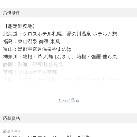
これまで、旅館の再生事業や自社ブランドホテルの運営事
業などを通じて蓄積した、さまざまな施設運営ノウハウを
労働条件
最大限発揮し、お客さまのニーズが変化する時代に常に新
【想定勤務地】
しい柔軟な発想でお応えしていきます。
北海道：クロスホテル札幌、湯の川温泉 ホテル万惣
また、新規開業にも力をいれておりますので、開業プロジ
福島：東山温泉 御宿 東鳳
ェクトに参加するチャンスもございます。
富山：黒部宇奈月温泉やまのは
神奈川：箱根・芦ノ湖はなをり、箱根・強羅 佳ら久
【業務内容】
静岡：熱海・伊豆山 佳ら久
料飲部門の統括管理業務をおまかせします。
京都：クロスホテル京都
大阪：クロスホテル大阪、ホテルユニバーサルポート／ヴ
・営業戦略提案と実践、販売促進の実践
ィータ
・食品衛生基準・各種規定の順守指導など、安全管理
大分：別府杉乃井ホテル
・品質向上、オペレーション改善
もっと見る
・数値管理・売上管理
【勤務時間】
・スタッフの育成・教育指導
6:00～23:00の間、8時間勤務
応募資格
・総支配人、各セクションとの連携、調整、管理部門との
連携
必須スキル
【雇用形態】
・その他、ホテル運営に付随する業務