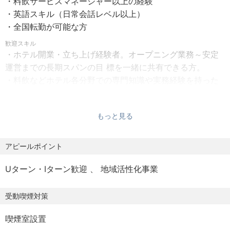
・料飲サービスマネージャー以上の経験
正社員
・英語スキル（日常会話レベル以上）
・全国転勤が可能な方
【給与】
月給制
歓迎スキル
・ホテル開業・立ち上げ経験者。オープニング業務～安定
運営までの長期スパンの目 標を一緒に共有できる方。
【待遇・福利厚生】
・料飲などホテル各分野での専門知識や実務経験を持った
・給与改定 年1回
方、料飲部門での幅広い知識や経験がある方。
・賞与 年1回
・深夜勤務手当
【求める人物像】
もっと見る
・宿泊ナイト手当 ※宿直、夜勤勤務した場合のみ
・料飲部門にてマネジメント経験がある方
・時間外手当（1 分単位） ※役職、等級により支給内容は異
・料飲部門責任者経験のある方
アピールポイント
なります。
・出張手当・職務手当・通勤手当（全額支給 ※バス利用は
Uターン・Iターン歓迎
地域活性化事業
一部規定あり）
・時短勤務（育休復職後～就学まで、介護、傷病後 ※規定
受動喫煙対策
あり）
・慶弔金制度（結婚祝金、出産祝金、入院見舞金、災害見
喫煙室設置
舞金、弔慰金、香典 等）