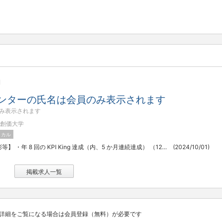
ンターの氏名は会員のみ表示されます
み表示されます
創価大学
ィカル
【社内表彰等】 ・年 8 回の KPI King 達成（内、5 か月連続達成） （120 名のコンサルタント中 1 名のみ達成 2023 年） ・日本法人社長との褒賞ランチ ・2024 年 経営陣と成績上位 のコンサルタントで行く 某アジアへの 褒賞旅行
(2024/10/01)
掲載求人一覧
詳細をご覧になる場合は会員登録（無料）が必要です