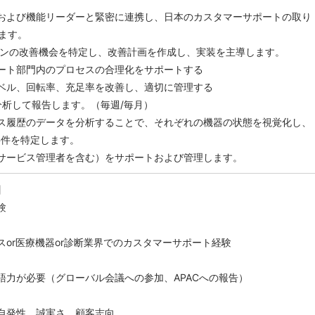
スおよび機能リーダーと緊密に連携し、日本のカスタマーサポートの取り
ます。
ージンの改善機会を特定し、改善計画を作成し、実装を主導します。
ポート部門内のプロセスの合理化をサポートする
レベル、回転率、充足率を改善し、適切に管理する
を分析して報告します。（毎週/毎月）
ビス履歴のデータを分析することで、それぞれの機器の状態を視覚化し、
要件を特定します。
（サービス管理者を含む）をサポートおよび管理します。
】
験
スor医療機器or診断業界でのカスタマーサポート経験
英語力が必要（グローバル会議への参加、APACへの報告）
、自発性、誠実さ、顧客志向