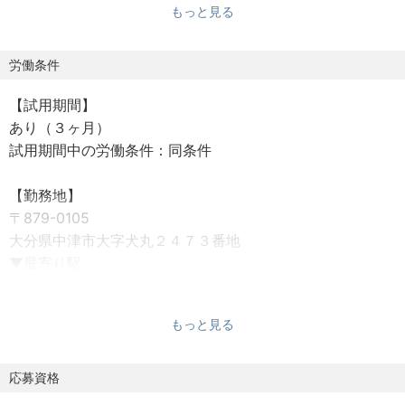
もっと見る
・納期の管理
・在庫管理
・作業員の割り当てや工程の管理
労働条件
・メンバーマネジメント
【試用期間】
あり（３ヶ月）
【組織体制】
試用期間中の労働条件：同条件
次長：1名
課長：1名
【勤務地】
係長：1名
〒879-0105
メンバー：2名
大分県中津市大字犬丸２４７３番地
▼最寄り駅
【会社紹介】
ＪＲ東中津駅から車で5分
当社は、「安全と物流を創造するテクニカルファクトリ
（駐車場有）
ー」を企業理念に掲げ、1930年の創業以来、常にお客様の
もっと見る
ニーズや時代に応じたサービスを提供してきました。
【勤務時間】
8時20分〜17時30分（休憩：70分）
応募資格
車輌販売・車検・整備・架装・改造・鈑金・塗装まで産業
用車輌の総合的なサポートを行い、「エコロジーボック