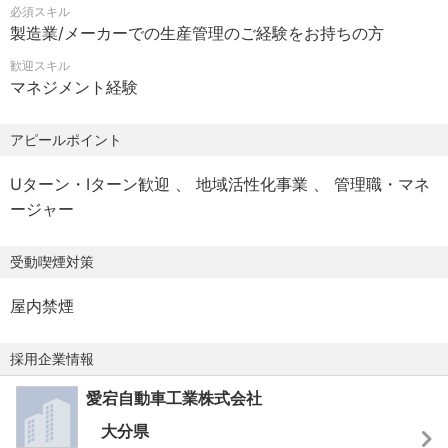
必須スキル
【休日・休暇】
ス」「リニボ」「トラック図書館」「ATAGO-CUSTOM」
製造業/メーカーでの生産管理のご経験をお持ちの方
年間休日116日
の主力事業を通じて、全国のお客様から高い評価を受け続
・第2/第４土曜日
歓迎スキル
けています。
マネジメント経験
・日曜日，祝日休み
・その他：会社カレンダーによる
ISO14001（環境マネジメントシステム）とISO9001(品質マ
アピールポイント
・ＧＷ・夏季・年末年始休暇
ネジメントシステム)の認証を取得した当社では、更なる
・慶弔休暇
「働きやすい職場環境の整備」と「高品質な製品のご提
Uターン・Iターン歓迎
地域活性化事業
管理職・マネ
・有給休暇（入社6か月経過後の年次有給休暇日数10日）
供」を行うため、今後、工場棟の増設、最新設備の導入を
ージャー
計画しています。
【昇給・賞与】
受動喫煙対策
・昇給 年1回
今後も主力事業を強みに、幅広い事業展開をめざす当社が
※1月あたり4,000円〜6,200円（前年度実績）
見据えるのは、現在４５都道府県への納入実績を４７都道
屋内禁煙
・賞与 年2回
府県に拡大し、全国のお客様に自社製品の提供を行うこと
※計4.40ヶ月分（前年度実績）
です。
採用企業情報
その幅広いフィールドで意欲的に取り組み、新しいことに
【福利厚生】
チャレンジしたい人を当社では求めています。
愛宕自動車工業株式会社
・社会保険完備（雇用保険，労災保険，健康保険，厚生年
大企業に埋もれるのではなく、個人の力が大きな存在感を
大分県
金）
示す当社で、挑戦しながら成長し、豊かな人生を楽しんで