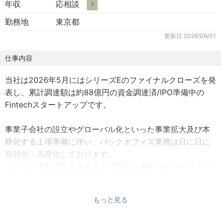
年収
応相談
？
勤務地
東京都
更新日
2026/06/01
仕事内容
当社は2026年5月にはシリーズEのファイナルクローズを発
表し、累計調達額は約88億円の資金調達済/IPO準備中の
Fintechスタートアップです。
事業子会社の設立やグローバル化といった事業拡大及び本
格化する上場準備に伴い、バックオフィス業務は日に日に
複雑化・高度化しております。
これらの事業成長を支える上で盤石な体制づくりを行うべ
く、グループ全体の総務・労務領域を担っていただけるマ
ネージャー候補の方をお迎えしたいと考えております。
もっと見る
◆主な担当業務◆