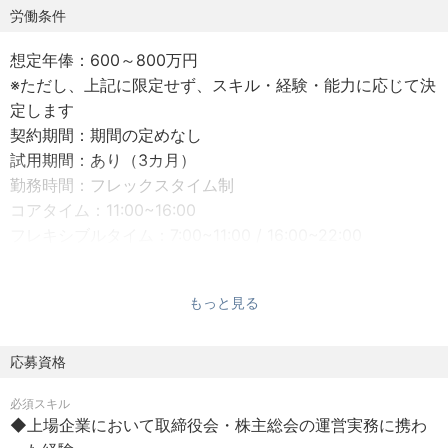
【総務関連】※実務及びメンバーマネジメントの双方をご担
労働条件
当いただく想定です
想定年俸：600～800万円
・取締役会、株主総会の運営に関する業務全般
※ただし、上記に限定せず、スキル・経験・能力に応じて決
・株式事務、新株予約権の管理業務
定します
・子会社管理に関する業務
契約期間：期間の定めなし
・社内規程類の管理、社内決裁関連業務
試用期間：あり（3カ月）
・契約書類管理・代表印・電子署名管理業務
勤務時間：フレックスタイム制
・商標等知的財産管理等に関する業務
コアタイム：11:00~16:00
・ファシリティ関連業務
フレキシブルタイム：7:00~11:00 / 16:00~22:00
・IPO準備関連業務
就業場所：東京都渋谷区恵比寿西1-10-11 フジワラビルディ
・上記事項のグループ会社運営サポート
ング 5F
もっと見る
休日 ：完全週休2日制（土・日）、祝日、会社が定める
【給与・労務関連】※主に業務整理やメンバーマネジメント
日
をご担当いただく想定です
休暇 ：年次有給休暇（入社日時点で10日付与）、リフ
応募資格
・労務管理業務
レッシュ休暇（年3日）、ファミリー休暇（年3日）等
・給与計算・社会保険業務
必須スキル
※ただし、上記に限定せず、スキル・経験・能力に応じて決
・年末調整業務
◆上場企業において取締役会・株主総会の運営実務に携わ
定します
・福利厚生関連業務