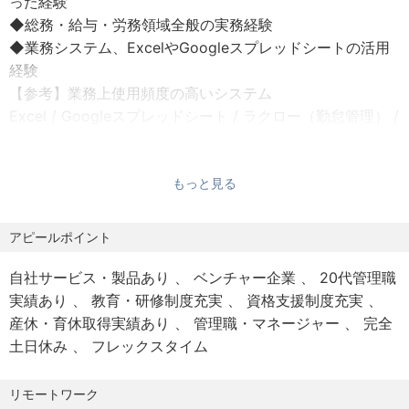
った経験
※想定年俸には月45h分の固定残業代を含みます
・衛生委員会運営業務
◆総務・給与・労務領域全般の実務経験
通勤手当：会社規定に基づき支給（上限5万円/月）
・上記事項のグループ会社運営サポート
◆業務システム、ExcelやGoogleスプレッドシートの活用
社会保険：健康保険、厚生年金、労災保険、雇用保険
・その他付随する業務
経験
受動喫煙防止措置：屋内禁煙
【参考】業務上使用頻度の高いシステム
Excel / Googleスプレッドシート / ラクロー（勤怠管理） /
MF給与 /オフィスステーション（労務管理）
歓迎スキル
もっと見る
◆チームマネジメントに携わった経験
◆法務関連業務の経験
◆衛生管理者資格
アピールポイント
◆整っていない環境でも、ないものは自分でつくる意識で
自社サービス・製品あり
ベンチャー企業
20代管理職
業務に取り組んでいただける方
実績あり
教育・研修制度充実
資格支援制度充実
◆柔和なコミュニケーションで他部署と連携しつつ、自ら
産休・育休取得実績あり
管理職・マネージャー
完全
情報を取りに行ける方
土日休み
フレックスタイム
◆誠実でコンプライアンス意識を高く持ち、主体的に行動
できる方
リモートワーク
◆知的好奇心が旺盛で、新しいことにチャレンジする意欲