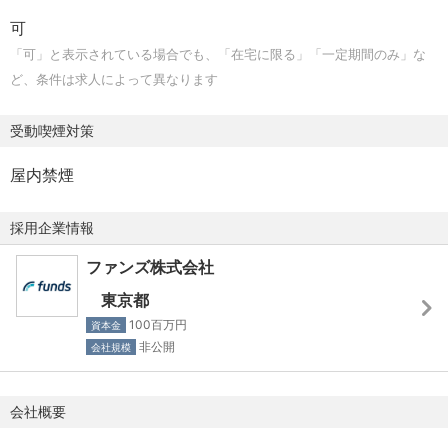
を持っている方
可
◆例え負荷のかかる局面でも、前向きに困難を乗り越えら
「可」と表示されている場合でも、「在宅に限る」「一定期間のみ」な
れる方
ど、条件は求人によって異なります
受動喫煙対策
屋内禁煙
採用企業情報
ファンズ株式会社
東京都
100百万円
資本金
非公開
会社規模
会社概要