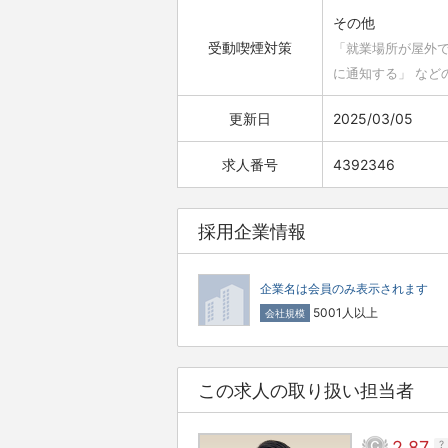
その他
受動喫煙対策
「就業場所が屋外
に通知する」 など
更新日
2025/03/05
求人番号
4392346
採用企業情報
企業名は会員のみ表示されます
5001人以上
会社規模
この求人の取り扱い担当者
2.87
?