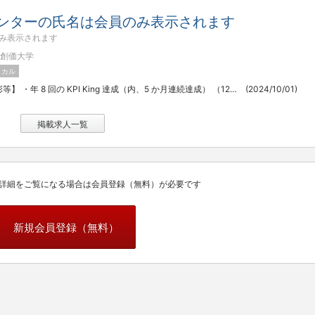
ンターの氏名は会員のみ表示されます
み表示されます
創価大学
ィカル
【社内表彰等】 ・年 8 回の KPI King 達成（内、5 か月連続達成） （120 名のコンサルタント中 1 名のみ達成 2023 年） ・日本法人社長との褒賞ランチ ・2024 年 経営陣と成績上位 のコンサルタントで行く 某アジアへの 褒賞旅行
(2024/10/01)
掲載求人一覧
詳細をご覧になる場合は会員登録（無料）が必要です
新規会員登録（無料）