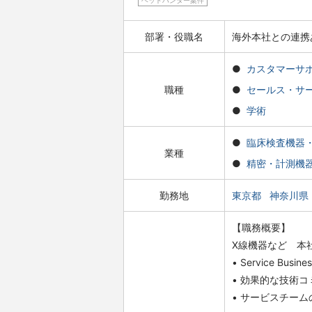
ヘッドハンター案件
部署・役職名
海外本社との連携あり・
カスタマーサ
職種
セールス・サ
学術
臨床検査機器
業種
精密・計測機
勤務地
東京都
神奈川県
【職務概要】
X線機器など 本
• Service Bus
• 効果的な技術
• サービスチー