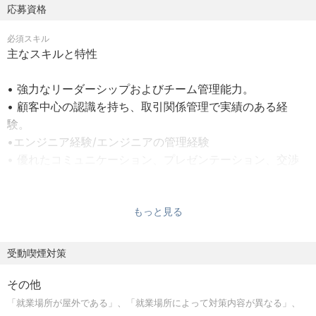
となり、機器設置、トレーニング、メンテナンス、問題解
応募資格
決、顧客エンゲージメントなど、製品サポートに関するあ
必須スキル
らゆ
主なスキルと特性
る業務の監督を担っていただきます。最終的には、競合の
激しい国内環境において、サービスチームを業界トップの
• 強力なリーダーシップおよびチーム管理能力。
組織に変えていくことが期待されています。
• 顧客中心の認識を持ち、取引関係管理で実績のある経
験。
【職務内容】
•エンジニア経験/エンジニアの管理経験
1. リーダーシップ・管理
• 優れたコミュニケーション、プレゼンテーション、交渉
• 質の高いサービス提供のため、チームメンバーの士気を
スキル。
高め指導し権限を移譲する。
• 決断力があり、積極的で、変化と革新を推進する姿勢。
• 明確な目標を設定し、戦略目標に沿ったパフォーマンス
• 日英の読み書きおよび会話、ビジネスレベル。
もっと見る
を推進する。
• 部門間のチームワークを高め、オープンコミュニケーシ
受動喫煙対策
ョンとフィードバックを促進する。
• チームのサービス業務を監督する。
その他
• データ中心型のサービス管理をビジネスモデルとして推
「就業場所が屋外である」、「就業場所によって対策内容が異なる」、
進する。