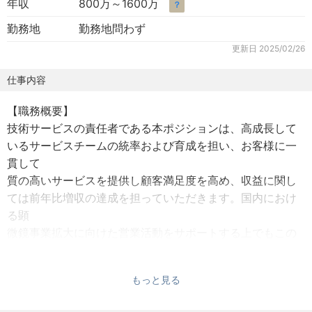
年収
800万～1600万
？
勤務地
勤務地問わず
更新日
2025/02/26
仕事内容
【職務概要】
技術サービスの責任者である本ポジションは、高成長して
いるサービスチームの統率および育成を担い、お客様に一
貫して
質の高いサービスを提供し顧客満足度を高め、収益に関し
ては前年比増収の達成を担っていただきます。国内におけ
る顕
微鏡事業拡大に向けた営業活動をサポートする上でもこの
ポジションは非常に重要です。確固たるサービス戦略を実
行
もっと見る
し、パフォーマンス重視の文化を発展させることが期待さ
れます。本ポジションは部門でロール モデル