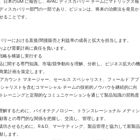
日本のGM に報告し、APAC ディスカバリー チームにマトリックス報
ディスカバリー部門の一部であり、ビジョンは、将来の治療法を発見か
せることです。
カバリーにおける直接/間接販売と利益率の成長と拡大を担当します。
務および需要計画に責任を負います。
得戦略を構築し実行する
製品に関する専門知識。市場/競争動向を理解、分析し、ビジネス拡大の機
商業計画を策定します。
 アカウント マネージャー、セールス スペシャリスト、フィールド アプ
ペシャリストを含むコマーシャル チームの技術的ノウハウを継続的に向
トレーニングと定期的なコミュニケーションを通じて製品知識の習熟度
に理解するために、バイオテクノロジー、トランスレーショナル メディシ
顧客との専門的な関係を把握し、交流し、管理します。
を成功させるために、R＆D、マーケティング、製品管理と協力して新製品
献します。