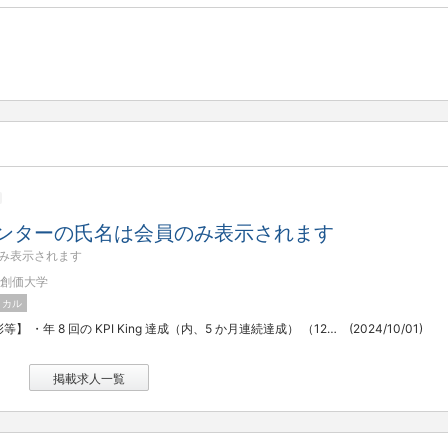
ンターの氏名は会員のみ表示されます
み表示されます
創価大学
ィカル
【社内表彰等】 ・年 8 回の KPI King 達成（内、5 か月連続達成） （120 名のコンサルタント中 1 名のみ達成 2023 年） ・日本法人社長との褒賞ランチ ・2024 年 経営陣と成績上位 のコンサルタントで行く 某アジアへの 褒賞旅行
(2024/10/01)
掲載求人一覧