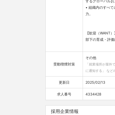
するグローバルお
• 組織内のすべ
力。
【歓迎（WANT）
部下の育成・評価
その他
受動喫煙対策
「就業場所が屋外
に通知する」 など
更新日
2025/02/13
求人番号
4334428
採用企業情報