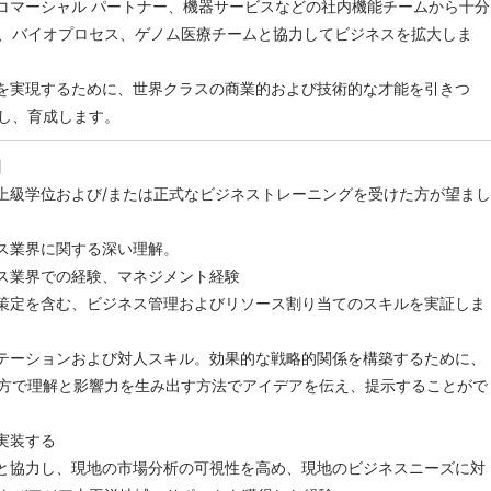
、コマーシャル パートナー、機器サービスなどの社内機能チームから十分
、バイオプロセス、ゲノム医療チームと協力してビジネスを拡大しま
略を実現するために、世界クラスの商業的および技術的な才能を引きつ
し、育成します。
】
。上級学位および/または正式なビジネストレーニングを受けた方が望まし
ンス業界に関する深い理解。
ンス業界での経験、マネジメント経験
の策定を含む、ビジネス管理およびリソース割り当てのスキルを実証しま
ンテーションおよび対人スキル。効果的な戦略的関係を構築するために、
方で理解と影響力を生み出す方法でアイデアを伝え、提示することがで
実装する
ーと協力し、現地の市場分析の可視性を高め、現地のビジネスニーズに対