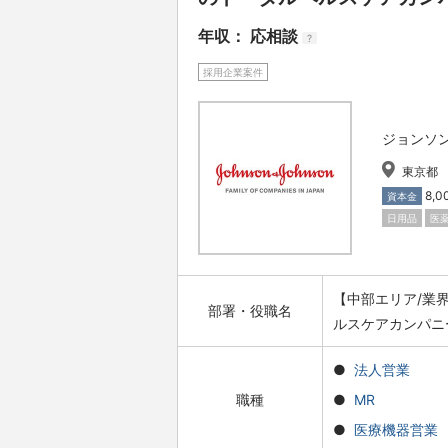
年収： 応相談
?
採用企業案件
ジョンソ
東京都
8,
資本金
日用品
医
【中部エリア/業
部署・役職名
ルスケアカンパニ
法人営業
職種
MR
医療機器営業