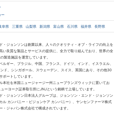
ー
カー
岐阜県
三重県
山梨県
新潟県
富山県
石川県
福井県
長野県
ド・ジョンソンは創業以来、人々のクオリティ・オブ・ライフの向上を
高い良質な製品とサービスの提供に、全力で取り組んでおり、世界の全
0の製造施設を運営しています。
ベルギー、ブラジル、中国、フランス、ドイツ、インド、イスラエル、
ランド、シンガポール、スウェーデン、スイス、英国にあり、その他30
をサポートしています。
ル本社を米国ニュージャージー州ニューブランズウィックに置いてお
りニューヨーク証券取引所にJNJという銘柄で上場しています。
ド・ジョンソン日本法人グループは、ジョンソン・エンド・ジョンソン
カル カンパニー・ビジョンケア カンパニー）、ヤンセンファーマ株式
ー・ジャパン株式会社で構成されています。