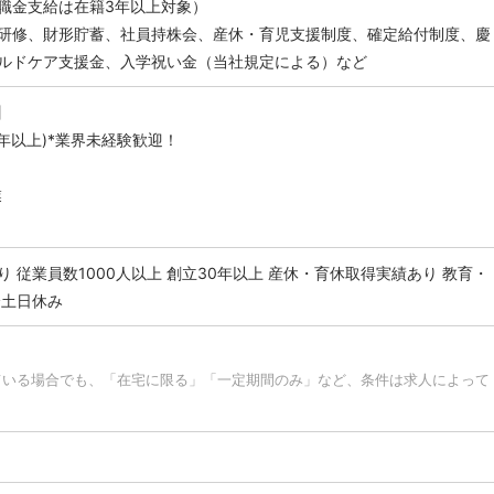
職金支給は在籍3年以上対象）
研修、財形貯蓄、社員持株会、産休・育児支援制度、確定給付制度、慶
ルドケア支援金、入学祝い金（当社規定による）など
】
年以上)*業界未経験歓迎！
業
り
従業員数1000人以上
創立30年以上
産休・育休取得実績あり
教育・
全土日休み
ている場合でも、「在宅に限る」「一定期間のみ」など、条件は求人によって