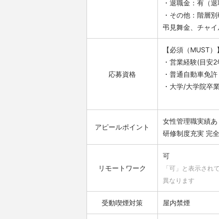
・退職金：有（退
・その他：階層別
弔見舞金、チャイ
【必須（MUST）
・営業経験(目安2
応募資格
・普通自動車免許
・大学/大学院卒
女性管理職実績あ
アピールポイント
研修制度充実
完
可
リモートワーク
「可」と表示され
異なります
受動喫煙対策
屋内禁煙