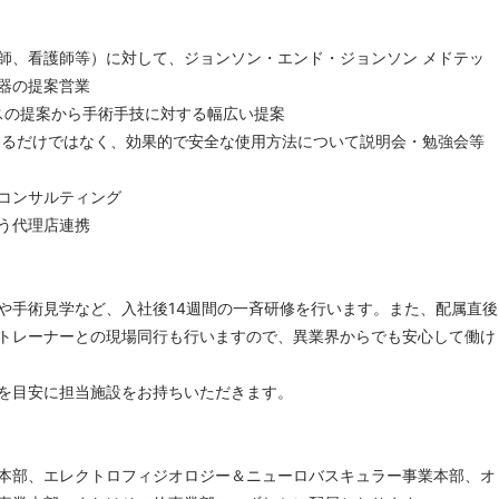
師、看護師等）に対して、ジョンソン・エンド・ジョンソン メドテッ
器の提案営業
スの提案から手術手技に対する幅広い提案
するだけではなく、効果的で安全な使用方法について説明会・勉強会等
コンサルティング
う代理店連携
や手術見学など、入社後14週間の一斉研修を行います。また、配属直後
トレーナーとの現場同行も行いますので、異業界からでも安心して働け
半を目安に担当施設をお持ちいただきます。
本部、エレクトロフィジオロジー＆ニューロバスキュラー事業本部、オ