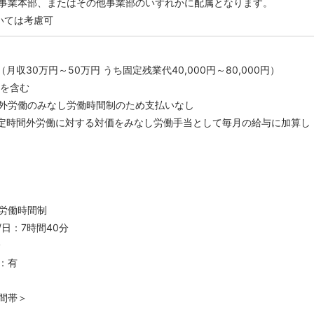
事業本部、またはその他事業部のいずれかに配属となります。
いては考慮可
（月収30万円～50万円 うち固定残業代40,000円～80,000円）
間を含む
外労働のみなし労働時間制のため支払いなし
所定時間外労働に対する対価をみなし労働手当として毎月の給与に加算し
労働時間制
日：7時間40分
分
：有
間帯＞