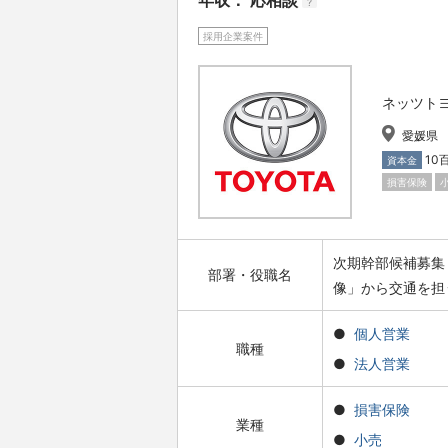
年収： 応相談
?
採用企業案件
ネッツト
愛媛県
10
資本金
損害保険
次期幹部候補募集
部署・役職名
像」から交通を担
個人営業
職種
法人営業
損害保険
業種
小売