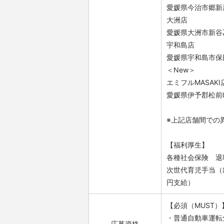
愛媛県今治市郷新屋
大洲店
愛媛県大洲市新谷乙
宇和島店
愛媛県宇和島市保田
＜New＞
エミフルMASAKI
愛媛県伊予郡松前
※上記店舗間での
【福利厚生】
各種社会保険 
次世代育児手当（
円支給）
【必須（MUST）
・普通自動車運転
応募資格