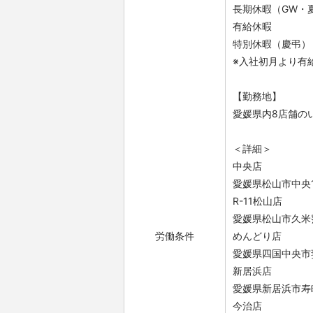
長期休暇（GW・
有給休暇
特別休暇（慶弔）
※入社初月より有
【勤務地】
愛媛県内8店舗の
＜詳細＞
中央店
愛媛県松山市中央1
R-11松山店
愛媛県松山市久米窪
労働条件
めんどり店
愛媛県四国中央市妻
新居浜店
愛媛県新居浜市寿町
今治店