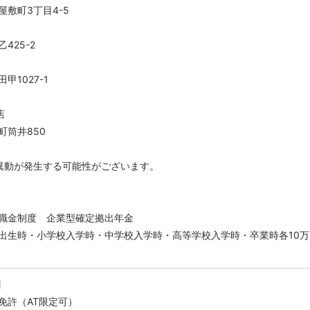
敷町3丁目4-5
425-2
甲1027-1
店
町筒井850
異動が発生する可能性がございます。
退職金制度 企業型確定拠出年金
出生時・小学校入学時・中学校入学時・高等学校入学時・卒業時各10万
】
免許（AT限定可）