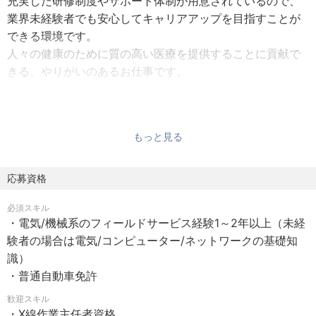
充実した研修制度やサポート体制が用意されているので、
業界未経験者でも安心してキャリアアップを目指すことが
できる環境です。
人々の健康のために質の高い医療を提供することに貢献で
きる、やりがいのあるお仕事です。
【業務内容】
•病院内における医療機器（画像診断装置（CT/MRI 等）・
もっと見る
超音波診断装置・麻酔器など）の新規設置、導入業務
• 顧客装置の安定稼働を目的として保守点検および故障修
復業務とそれに伴う請求等の業務
応募資格
• 顧客とコミュニケーションを行い、顧客満足度の改善維
必須スキル
持向上を行う
・電気/機械系のフィールドサービス経験1～2年以上（未経
• 顧客からのクレームを受け部内外関係者へ適切にエスカ
験者の場合は電気/コンピューター/ネットワークの基礎知
レーションを行い問題解決を図る
識）
• 業務を通じて発見された改善機会等について、積極的に
・普通自動車免許
部内関係者と協議し改善を図る
歓迎スキル
・X線作業主任者資格