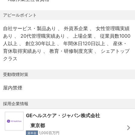
勤務地の希望がございましたら面談時にご相談ください！
アピールポイント
自社サービス・製品あり
外資系企業
女性管理職実績
あり
20代管理職実績あり
上場企業
従業員数1000
人以上
創立30年以上
年間休日120日以上
産休・
育休取得実績あり
教育・研修制度充実
シェアトップ
クラス
受動喫煙対策
屋内禁煙
採用企業情報
GEヘルスケア・ジャパン株式会社
東京都
1,000百万円
資本金