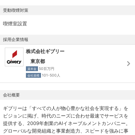
◎社会保険完備（雇用、労災、健康、厚生年金）
ニーです。主に携わっていただく開発案件だけでなく、複
受動喫煙対策
◎関東ITソフトウェア健保
数の自社製品を持ちます。
・ AI・自然言語処理に強いグループ会社「Resola」の参画
喫煙室設置
■選考フロー
でAI領域の開発体制を強化しています。
書類選考→オンライン面談/面接（3回～4回程度）→渋谷オ
・ 上場企業のCTO、GAFAMからの参画メンバーなど、一
採用企業情報
フィスでの代表との最終面接→内定→オファー
流のテクノロジー人材が数多く集まっています。
・ 従業員全体の50%は技術者であり、すべての製品を内製
株式会社ギブリー
◎WEBテスト：能力・適性検査、自社ツールTrackによるIT
開発しています。
東京都
リテラシーテスト
・ 18カ国以上の多国籍なメンバーからなるグローバルな開
50百万円
資本金
◎面接官：人事or現場、役員、社長
発組織を作っています。
101-500人
会社規模
◎選考期間：1ヶ月程度
・ 新規事業で、少数精鋭のチームのため事業や案件に裁量
をもって仕事に取り組むことができます。
■組織データ
会社概要
・ 社員には技術に貪欲な人が多く、様々な勉強会を企画、
◎平均年齢31歳
参加することができます。
ギブリーは「すべての人が物心豊かな社会を実現する」を
◎新卒４割、中途６割
ビジョンに掲げ、時代のニーズに合わせ最速でサービスを
◎外国籍25%、出身国20カ国以上
提供する、2009年創業のAIイネーブルメントカンパニー。
◎開発職約50%
グローバルな開発組織と事業創造力、スピードを強みに事
◎管理職女性比率50%以上