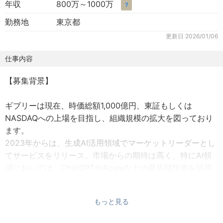
年収
800万～1000万
？
勤務地
東京都
更新日
2026/01/06
仕事内容
【募集背景】
ギブリーは現在、時価総額1,000億円、東証もしくは
NASDAQへの上場を目指し、組織規模の拡大を図っており
ます。
2023年からは、生成AI活用領域でマーケットリーダーとし
てサービスをリリース。市場からの期待は高く、特にAI領
域においては、ChatGPTやAzureなどの最先端技術を活用
したサービスで、立ち上げからわずか半年で、当事業は大
手クライアントを中心に急速に拡大しています。
もっと見る
法人GAIでは毎月タクシーCMを放映、日清食品、マイクロ