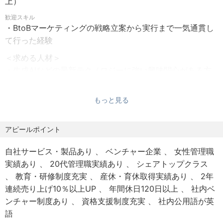
上）
が認めた場合）・出産休暇・育児休暇・生理休暇
歓迎スキル
・広告施策（オンライン広告・タクシー広告など）
・BtoBマーケティングの戦略立案から実行まで一気通貫し
■福利厚生
・ウェビナー施策（自社・共催・カンファレンス登壇な
て行った経験
◎家族手当（満18歳までの子ども1人につき月1万円）
ど）
◎結婚祝い金
・展示会施策（オフラインの展示会）
＜求める人材＞
◎交通費支給
・ウェブサイト運営（サービスサイトの運営・LPの制作な
・生成AIなどの最新テクノロジーに強い興味関心がある方
◎定期健康診断
ど）
・市場を創ることに興味がある方
◎年2回全社員総会・表彰
・コミュニティー運営（イベントやコミュニティーページ
・最新情報に触れることがすきな方
もっと見る
◎資格支援金
の運営など）
・ビジネス感度が高い方
◎Track Trainingで57コース以上受講可（プログラミン
・マーケティング戦略の企画〜実行
アピールポイント
グ・AI等）
◎MANA Studio利用可（マルチLLM）
※経験年数問わず、ギブリーでは能力や思考に応じて戦略や
自社サービス・製品あり
ベンチャー企業
女性管理職
◎PC・電話貸与
企画などの機会が多くございます。上記の業務以外にもご
実績あり
20代管理職実績あり
シェアトップクラス
◎オフィスグリコ・フリードリンク
自身次第で挑戦が可能です。
教育・研修制度充実
産休・育休取得実績あり
2年
◎英語対応サポート（ビザ等）
連続売り上げ10％以上UP
年間休日120日以上
社内ベ
◎部活動補助
【働く魅力】
ンチャー制度あり
資格支援制度充実
社内公用語が英
語
■加入保険
・ 当社は法人/行政内ChatGPT活用のリーディングカンパ