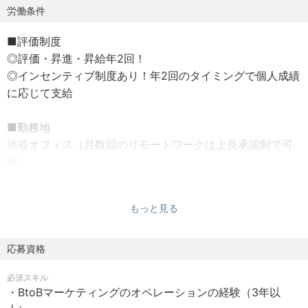
ソフト、日産自動車、住友商事様をはじめとするエンター
労働条件
プライズ企業に出演をいただいています。
■評価制度
◎評価・昇進・昇給年2回！
また、展示会にも積極的に出展し、「生成AIのパイオニア
◎インセンティブ制度あり！年2回のタイミングで個人成績
ギブリー」としての認知とブランディングを築いてきまし
に応じて支給
た。
■勤務地
今後も生成AI領域にて事業を展開するにあたり、より一層
渋谷オフィス（月数回のリモートワークは上長承認制で可
マーケティングを強化していく必要があるため、マーケテ
能）
ィングチームのリーダーポジションを採用することとなり
ました。
■休日
もっと見る
◎年間休日
【業務詳細】
年間休日120日（会社カレンダーにより変動あり）
※完全週休2日制（土日）・祝日・年末年始休暇：12/31～
応募資格
OperationDX部門 IS・マーケターチームのリーダーの募
1/3の4日間
集です。
必須スキル
◎休暇制度
BtoBマーケティング領域＋インサイドセールス連携の業務
・BtoBマーケティングのオペレーションの経験（3年以
有給休暇・特別休暇（結婚 / 妻の出産 / 服喪 / その他会社
を幅広く行っていただきます。