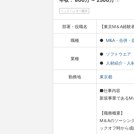
年収： 800万 ～ 2500万
?
ヘッドハンター案件
部署・役職名
【東京M＆A経験者
職種
M&A・合併・
ソフトウエア
業種
人材紹介・人
勤務地
東京都
■仕事内容
新規事業であるM
【職務概要】
M＆Aのソーシン
ックオフ時から成