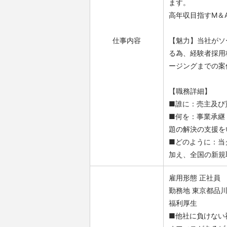
ます。
高年収目指すM＆
仕事内容
【魅力】当社がソ
る為、経験者採用
ージングまでの案
【職務詳細】
■誰に：売主及び
■何を：事業承継
題の解決の支援を
■どのように：当
加え、全国の新規
雇用形態 正社員
勤務地 東京都品
福利厚生
■他社に負けない