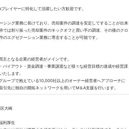
Aプレイヤーに特化して活躍したい方歓迎です。
ーシング業務に長けており、売却案件の調達を安定してすることが出来
枠では割り振った売却案件のキックオフと買い手の調達、その後のクロ
件のエグゼクーション業務に専念することが可能です。
買主となる企業の経営者がメインです。
・バイアウト・資金調達・事業譲渡など様々な経営目標の達成や経営課
いたします。
グループで抱えている10,000社以上のオーナー経営者へアプローチに
取引先に独自の開拓ネットワークを用いてM＆A支援を行います。
川区大崎
福利厚生