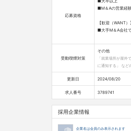
■大卒以上
■M＆Aの営業経
応募資格
【歓迎（WANT）
■大手M＆A会社
その他
受動喫煙対策
「就業場所が屋外
に通知する」 など
更新日
2024/08/20
求人番号
3789741
採用企業情報
企業名は会員のみ表示されます