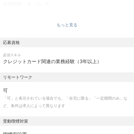
使用期間：有（3ヶ月）
就業時間：スーパーフレックス制（コアタイム無し）
休日：土日、祝日
もっと見る
残業：有（平均月20時間 / 月40時間を超える残業代は追加
で支給）
年収：600万円〜1000万円
応募資格
社会保険：健康保険、厚生年金、労災保険、雇用保険
必須スキル
クレジットカード関連の業務経験（3年以上）
リモートワーク
可
「可」と表示されている場合でも、「在宅に限る」「一定期間のみ」な
ど、条件は求人によって異なります
受動喫煙対策