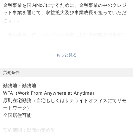
金融事業を国内No.1にするために、金融事業の中のクレジ
ット事業を通じて、収益拡大及び事業成長を担っていただ
きます。
・金融事業、特にクレジット事業における戦略及び事業計
画の立案
・戦略や事業計画に基づいた事業の推進及びプロジェクト
もっと見る
マネジメント
・グループ会社及び外部パートナー企業とのアライアンス
推進
労働条件
・数値分析及びレポーティング
勤務地：勤務地
WFA（Work From Anywhere at Anytime）
原則在宅勤務（自宅もしくはサテライトオフィスにてリモ
ートワーク）
全国居住可能
契約期間：期間の定め無