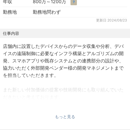
年収
800万～1200万
？
勤務地
勤務地問わず
更新日
2024/08/23
仕事内容
店舗内に設置したデバイスからのデータ収集や分析、デバ
イスの遠隔制御に必要なインフラ構築とアルゴリズムの開
発、スマホアプリや既存システムとの連携部分の設計や、
協力いただく外部開発ベンダー様の開発マネジメントまで
を担当していただきます。
また新しい付加価値の提案や技術開発にも取り組んでいた
だきたいと考えております。
【具体的な業務内容】
もっと見る
・店舗内機器・デバイスとの接続、データ取得と制御シス
テムの設計、実装、PoC