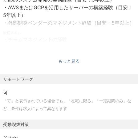
【勤務時間】
・AWSまたはGCPを活用したサーバーの構築経験（目安：
所定労働時間：8時間（休憩60分）
5年以上）
■就業時間:9:00～18：00を基本とし、本人の決定に委ねる
・外部開発ベンダーのマネジメント経験（目安：5年以上）
ものとする
■フレックス制：あり（コアタイム10:00～15:00）
歓迎スキル
・チームマネジメントの経験
■残業備考：裁量労働制
・機械学習を用いたアルゴリズム開発の経験
・ハードウェア開発の知識
【休日休暇】
もっと見る
・ラズベリーパイ等を用いた電子工作の経験
年間休日120日以上
・エッジサーバーの構築経験
■完全週休2日制（土・日）祝日休み
リモートワーク
■有給休暇（10日～※入社月・雇用形態により期間と日数は
変動）
可
■産前産後休暇
「可」と表示されている場合でも、「在宅に限る」「一定期間のみ」な
■育児休業
ど、条件は求人によって異なります
■看護休暇
■生理休暇
受動喫煙対策
■介護休暇・休業
■慶弔休暇