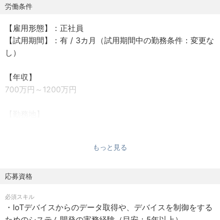
・スマホアプリや既存システムとの連携
労働条件
・データの可視化・ダッシュボード・デバイス遠隔操作用
【雇用形態】：正社員
Webアプリの作成
【試用期間】：有 / 3カ月（試用期間中の勤務条件：変更な
・デバイス制御アルゴリズムの開発
し）
・外部開発ベンダー様の開発マネジメント
【年収】
700万円～1200万円
【勤務地】
新宿区
※本社オフィス勤務の従業員を対象に、基本在宅勤務として
もっと見る
おります。
■地方在住可
■フルリモート可（必要に応じて出社も認めているためハ
応募資格
イブリッドワークが可能）
必須スキル
■転勤無し
・IoTデバイスからのデータ取得や、デバイスを制御をする
ためのシステム開発の実務経験（目安：5年以上）