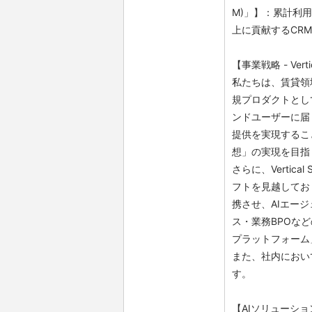
M)」】：累計利
上に貢献するCRM
【事業戦略 - Ve
私たちは、賃貸領域
規プロダクトとし
ンドユーザーに届
提供を実現するこ
想」の実現を目指
さらに、Vertica
フトを見越してお
携させ、AIエージ
ス・業務BPOな
プラットフォーム
また、社内において
す。
【AIソリューシ