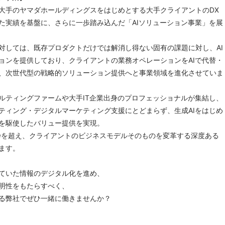
大手のヤマダホールディングスをはじめとする大手クライアントのDX
た実績を基盤に、さらに一歩踏み込んだ「AIソリューション事業」を展
対しては、既存プロダクトだけでは解消し得ない固有の課題に対し、AI
ョンを提供しており、クライアントの業務オペレーションをAIで代替・
、次世代型の戦略的ソリューション提供へと事業領域を進化させていま
ルティングファームや大手IT企業出身のプロフェッショナルが集結し、
ティング・デジタルマーケティング支援にとどまらず、生成AIをはじめ
を駆使したバリュー提供を実現。
枠を超え、クライアントのビジネスモデルそのものを変革する深度ある
ます。
ていた情報のデジタル化を進め、
明性をもたらすべく、
る弊社でぜひ一緒に働きませんか？