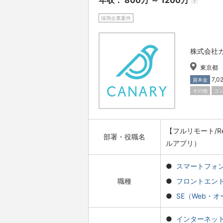
年収： 800万 ～ 1200万
?
採用企業案件
株式会社
東京都
7,
資本金
その他
コ
【フルリモート/Re
部署・役職名
ルアプリ）
スマートフォ
職種
フロントエン
SE（Web・
インターネッ