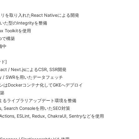
リを取り入れたReact Nativeによる開発
用いた型のIntegrityを整備
 Toolkitを使用
ebで構築
備中
ド]
React / Next.jsによるCSR, SSR開発
uery / SWRを用いたデータフェッチ
はDockerコンテナ化してGKEへデプロイ
構築
otによるライブラリアップデート環境を整備
ics, Search Consoleを用いたSEO対策
ctions, ESLint, Redux, ChakraUI, Sentryなどを使用