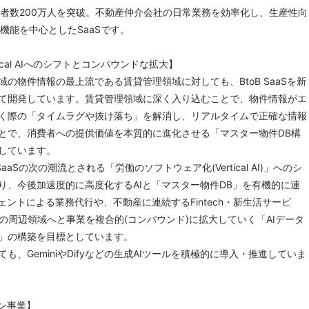
用者数200万人を突破。不動産仲介会社の日常業務を効率化し、生産性向
機能を中心としたSaaSです。
rtical AIへのシフトとコンパウンドな拡大】
の物件情報の最上流である賃貸管理領域に対しても、BtoB SaaSを新
て開発しています。賃貸管理領域に深く入り込むことで、物件情報がエ
く際の「タイムラグや抜け落ち」を解消し、リアルタイムで正確な情報
とで、消費者への提供価値を本質的に進化させる「マスター物件DB構
しています。
l SaaSの次の潮流とされる「労働のソフトウェア化(Vertical AI)」へのシ
り、今後加速度的に高度化するAIと「マスター物件DB」を有機的に連
ェントによる業務代行や、不動産に連続するFintech・新生活サービ
どの周辺領域へと事業を複合的(コンパウンド)に拡大していく「AIデータ
」の構築を目標としています。
も、GeminiやDifyなどの生成AIツールを積極的に導入・推進していま
ョン事業】