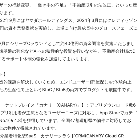
ザーの行動変容」「働き手の不足」「不動産取引の法改正」といった産
ります。
22年9月にはヤマダホールディングス、2024年3月にはクレディセゾン
億円の資本業務提携を実施し、上場に向け急成長中のグロースフェーズに
年12月にシリーズCラウンドとして約40億円の資金調達を実施いたしまし
術基盤の強化などAIへの積極的な投資を行いながら、不動産会社様のD
援するサポート体制の強化を加速してまいります。
ト】
造的課題を解決していくため、エンドユーザー(部屋探し)の体験向上
の生産性向上というBtoC / BtoBの両方でプロダクトを展開中です。
動産マーケットプレイス「カナリー(CANARY)」】：アプリダウンロード数6
プリ利用者が主流となるユーザーニーズに対応し、App Storeでカテゴ
o.1(★4.8)を獲得しています。全国47都道府県の物件に対応してお
以上の物件が掲載されています。
仲介業者特化型SaaS「カナリークラウドCRM(CANARY Cloud CR