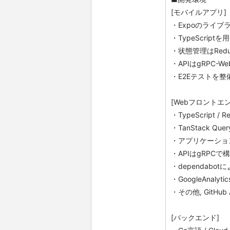
[モバイルアプリ]
・Expoのライブラ
・TypeScriptを
・状態管理はRedux
・APIはgRPC-W
・E2Eテストを整
[Webフロントエン
・TypeScript / 
・TanStack Q
・アプリケーション
・APIはgRPCで
・dependab
・GoogleAnalyt
・その他, GitHub A
[バックエンド]