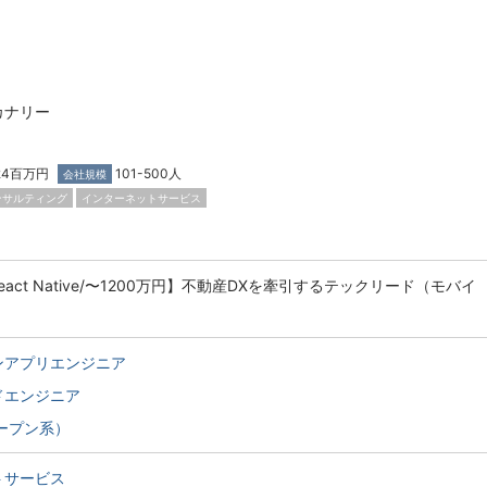
カナリー
024百万円
101-500人
会社規模
ンサルティング
インターネットサービス
act Native/〜1200万円】不動産DXを牽引するテックリード（モバイ
ンアプリエンジニア
ドエンジニア
オープン系）
トサービス