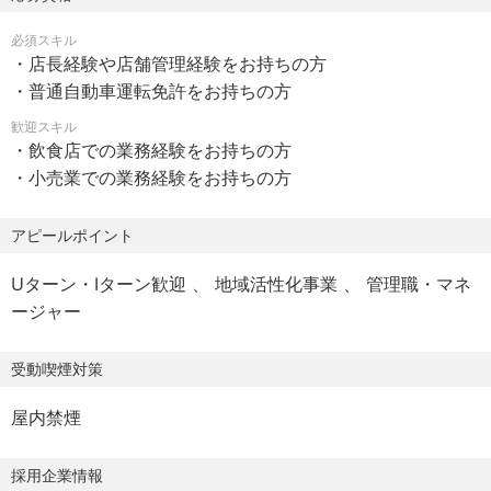
・勤務時間：9:00～18:00（シフト制）
して店舗をリードしていただくポジションです。
必須スキル
・勤務パターン例
並行して、当社が運営する教育研修制度（タニザワ大学）
・店長経験や店舗管理経験をお持ちの方
- 9:00～18:00
にて、マネジメント層として必要なスキルを研鑽していた
・普通自動車運転免許をお持ちの方
- 11:00～20:00
だきます。
- 14:00～23:00
歓迎スキル
店長として成果を上げていただいた後は、単なる店舗運営
・飲食店での業務経験をお持ちの方
※勤務時間帯はブランド毎に変わります。
にとどまらず、複数店舗の統括や、スタッフ育成制度の仕
・小売業での業務経験をお持ちの方
組みづくり、新ブランド立ち上げなど、より経営に近い領
【雇用形態】
域にも関わっていただける役割を目指していただけます。
アピールポイント
・正社員（期間の定め：無）
・試用期間：有（6ヶ月）
Uターン・Iターン歓迎
地域活性化事業
管理職・マネ
【働き方】
ージャー
【給与】
店長以上は自ら休日・勤務時間を決めることができるた
・昇給：年1回
め、土日の休みも調整可能です。
受動喫煙対策
・賞与：年2回＋決算賞与（※直近5年連続支給実績あり）
また、店舗数が多く店長同士でフォローし合える体制とな
っているため、急なお休みにも対応可能です。
屋内禁煙
【休日・休暇】
・週休二日制（休日はシフト制）
＜ライフステージの変化に合わせてこんな働き方も！＞
採用企業情報
・年間有給休暇：10～20日（下限日数は、入社半年経過後
●ブロックマネージャー(3店舗の統括)まで地域限定職(自宅