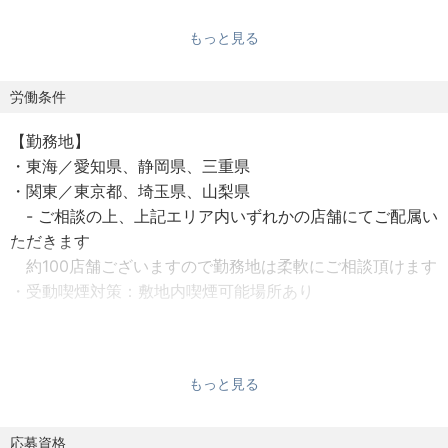
知見を深められる
もっと見る
・成果やリーダーシップを正当に評価し、エリアマネージ
ャー・経営幹部へと着実にキャリアアップ可能
労働条件
【勤務地】
■仕事内容
・東海／愛知県、静岡県、三重県
━━━━━━━━━━━━━━━━━━━━━━━━━━
・関東／東京都、埼玉県、山梨県
━━━━━━━━
- ご相談の上、上記エリア内いずれかの店舗にてご配属い
まずは当社が運営するいずれかのブランド店舗にて、接
ただきます
客・調理・売上管理など、店舗運営全般を担っていただき
約100店舗ございますので勤務地は柔軟にご相談頂けます
ます。
・受動喫煙対策：敷地内喫煙可能場所あり
【ブランド】
・ケンタッキーフライドチキン、びっくりドンキー、サー
【勤務時間】
ティーワン、ピザハット、リンガーハット、吉野家、かつ
・1週間単位の非定型的変形労働時間制
や
もっと見る
・週平均労働時間：週平均40時間（1日実働平均8時間）
・休憩：60分
現場での実務を通じて、当社の経営方針やブランドごとの
・時間外労働：有
応募資格
オペレーション、マネジメントスタイルを理解し、店長と