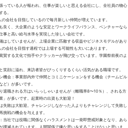
張っている人が報われ、仕事が楽しいと思える会社にし、全社員の物心
する。
00人の会社を目指しているので毎月新しい仲間が増えています。
も良く、大企業のような安定とワークライフバランス、ベンチャーなら
仕事と高い給与水準を実現した珍しい会社です。
備はしていませんが、上場企業に匹敵する収益やビジネスモデルがあり
00人の会社を目指す過程では上場する可能性も大いにあります。
賞賛する文化で拍手やクラッカーが飛び交っています。学園祭前夜のよ
と笑顔に溢れ、来訪者皆がびっくりするくらい活気がある職場です。
ン機会：事業部内外で仲間とコミニケーションをする機会（チームビル
など）が多いです。
り退職される方はいらっしゃいませんが（離職率8〜10％）、される方
業」が多いです。起業時の出資も大歓迎！
は失敗は大歓迎。チャレンジしなかった人よりもチャレンジして失敗し
再挑戦の機会を与えます。
：当社では役職に関係なくハラスメントは一発即懲戒対象となり、あら
が撲滅されています。人間関係で嫌な思いをすることはないと思いま