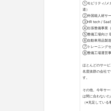
①モビリティ/メ
遣）
②外国籍人材サー
③HR tech /
④出張整備事業（
⑤整備工場向け 
⑥自動車用品製
⑦トレーニングセ
⑧整備工場運営
ほとんどのサービ
名度抜群の会社で
す。
その他、今年サー
は間に合わないた
（※充足している