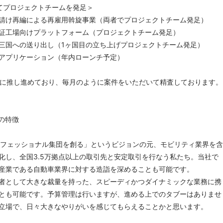
てプロジェクトチームを発足＞
請け再編による再雇用斡旋事業（両者でプロジェクトチーム発足）
証工場向けプラットフォーム（プロジェクトチーム発足）
三国への送り出し（1ヶ国目の立ち上げプロジェクトチーム発足）
アプリケーション（年内ローンチ予定）
的に推し進めており、毎月のように案件をいただいて精査しております。
の特徴
プロフェッショナル集団を創る」というビジョンの元、モビリティ業界を含
化し、全国3.5万拠点以上の取引先と安定取引を行なう私たち。当社で
産業である自動車業界に対する造詣を深めることも可能です。
者として大きな裁量を持った、スピーディかつダイナミックな業務に携
とも可能です。予算管理は行いますが、進める上でのタブーはありませ
立場で、日々大きなやりがいを感じてもらえることかと思います。