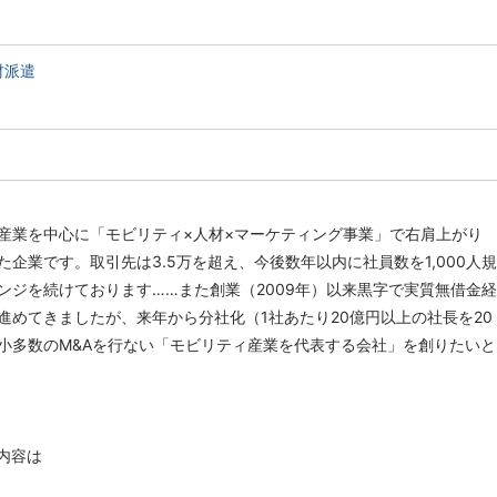
材派遣
産業を中心に「モビリティ×人材×マーケティング事業」で右肩上がり
た企業です。取引先は3.5万を超え、今後数年以内に社員数を1,000人規
ンジを続けております……また創業（2009年）以来黒字で実質無借金経
進めてきましたが、来年から分社化（1社あたり20億円以上の社長を20
小多数のM&Aを行ない「モビリティ産業を代表する会社」を創りたいと
内容は