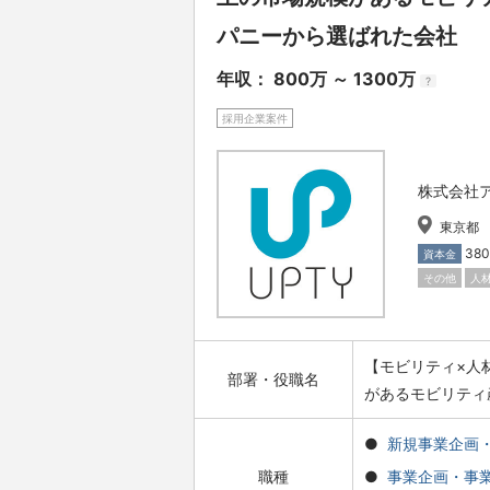
パニーから選ばれた会社
年収： 800万 ～ 1300万
?
採用企業案件
株式会社
東京都
38
資本金
その他
人
【モビリティ×人
部署・役職名
があるモビリティ
新規事業企画
職種
事業企画・事