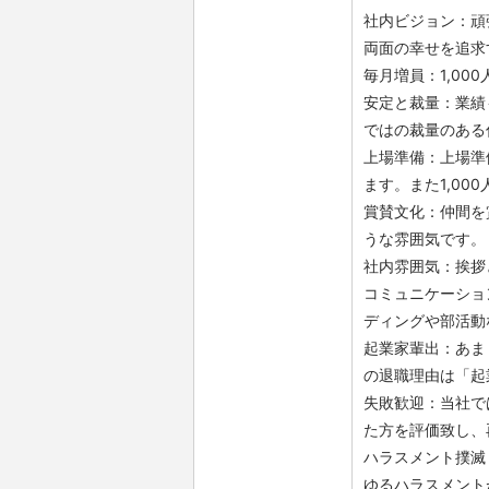
社内ビジョン：頑
両面の幸せを追求
毎月増員：1,0
安定と裁量：業績
ではの裁量のある
上場準備：上場準
ます。また1,0
賞賛文化：仲間を
うな雰囲気です。
社内雰囲気：挨拶
コミュニケーショ
ディングや部活動
起業家輩出：あま
の退職理由は「起
失敗歓迎：当社で
た方を評価致し、
ハラスメント撲滅
ゆるハラスメント