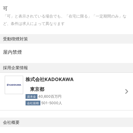
・応募受付後3営業日以内を目安に、弊社システムのマイペ
慶弔見舞金 など
可
ージのご案内と併せ、
「可」と表示されている場合でも、「在宅に限る」「一定期間のみ」な
応募課題（履歴書・職務経歴書は必須。職種によってそ
ど、条件は求人によって異なります
の他課題有り）のご提出依頼を
E－Mailアドレス宛にお送りさせていただきます。
受動喫煙対策
以降、選考に関しては弊社システムのマイページよりご
連絡させていただきます
屋内禁煙
・応募課題は提出依頼受領後、1週間以内にご提出いただき
採用企業情報
ますようお願いいたします
株式会社KADOKAWA
【求める人材】
・書籍（ビジネス書、自己啓発書、実用書、エッセイ、ノ
東京都
ンフィクションなど）の編集経験
40,600百万円
資本金
・過去に3万部以上出した経験のある方
501-5000人
会社規模
・書籍編集はもちろん、セミナーや動画、サブスクモデル
など新規事業に関心のある方
会社概要
・将来的にマネジメント業務にも挑戦してみたいと思って
いる方