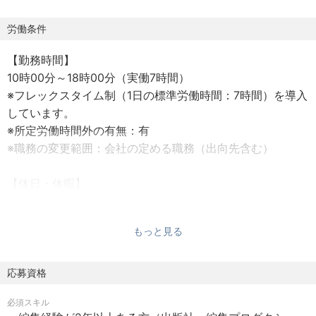
【具体的には】
・書籍の企画立案
労働条件
・原稿依頼
【勤務時間】
・進行管理
10時00分～18時00分（実働7時間）
・編集作業
※フレックスタイム制（1日の標準労働時間：7時間）を導入
・刊行後のパブリシティ活動
しています。
※所定労働時間外の有無：有
当部門は書籍以外でもセミナー・動画事業などを推進して
※職務の変更範囲：会社の定める職務（出向先含む）
おり、著者のＩＰを活かしたビジネス開発などを積極的に
行なっています。
【休日・休暇】
メンバ―構成は30代が中心で、仕事に集中できる環境を準
完全週休二日制（土・日）
備しています。わからないことは誰にでも気軽に質問がで
祝日
き、メンバーどおしのコミュニケ―ションも活発です。
もっと見る
年末年始休暇（12月29日～1月4日）
年次有給休暇（入社日より最大17日付与）
【働き方】
慶弔休暇
応募資格
テレワークを積極活用しており、当部門においては在宅メ
産前・産後休暇 など
インの勤務が可能です。（出社月0～2回程度）
必須スキル
また、部員同士のコミュニケーションは、会社で貸与され