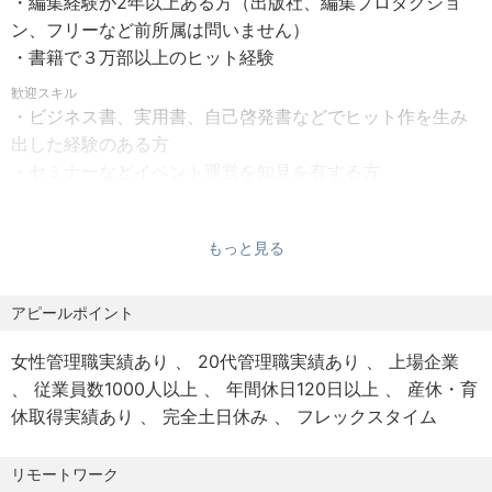
・編集経験が2年以上ある方（出版社、編集プロダクショ
【福利厚生】
る端末を使用し、
ン、フリーなど前所属は問いません）
給与改定原則年1回（6月）
オンライン会議やチャットツール（Slack）で行っており、
・書籍で３万部以上のヒット経験
賞与年2回（6月、12月）
どこにいても働きやすい環境が構築されています。
退職金あり
歓迎スキル
・ビジネス書、実用書、自己啓発書などでヒット作を生み
企業型確定拠出年金
★テレワーク＝在宅勤務・リモートワークを含む「働き
出した経験のある方
社会保険完備（健康保険、厚生年金、雇用保険、労災保
方」を指しています
・セミナーなどイベント運営を知見を有する方
険）
★ABW＝仕事内容に応じて、働く場所を選ぶワークスタイ
・ある程度の語学力（翻訳書の制作や海外とのやりとりが
総合福祉団体定期保険
ル
ある案件もございます）
三大疾病疾患時の一時金支給制度（当社規定により支給）
※テレワーク規程に準ずる。業務や状況により、出社が必要
もっと見る
・組織内においてマネジメントやそれに準ずる経験のある
従業員持株会
となる場合がございます。
方
ZEN Study無料受講ID発行サービス
アピールポイント
資格取得支援 取得一時金支給・受験料補助制度（当社規定
【ご応募時の留意点】
により支給）
女性管理職実績あり
20代管理職実績あり
上場企業
・弊社選考へのご応募については【1職種】とさせていただ
サブスク手当（当社規定により支給）
従業員数1000人以上
年間休日120日以上
産休・育
いております。
在宅勤務手当（当社規定により支給）
休取得実績あり
完全土日休み
フレックスタイム
複数職種での応募受付はできかねますので、予めご了承
育児手当（当社規定により支給）
くださいませ。
育児休業制度
リモートワーク
介護休業制度