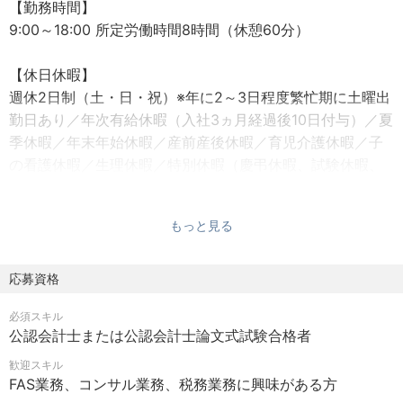
【勤務時間】
9:00～18:00 所定労働時間8時間（休憩60分）
【休日休暇】
週休2日制（土・日・祝）※年に2～3日程度繁忙期に土曜出
勤日あり／年次有給休暇（入社3ヵ月経過後10日付与）／夏
季休暇／年末年始休暇／産前産後休暇／育児介護休暇／子
の看護休暇／生理休暇／特別休暇（慶弔休暇、試験休暇、
出産特別休暇）※当法人規定に準ずる
もっと見る
【福利厚生】
昇給年1回／賞与年2回／決算賞与あり※業績による／通勤手
当／出張手当／各種費用法人負担（税理士会、会計士協会
応募資格
会費、登録費用）／企業年金基金／退職金共済加入／確定
必須スキル
拠出年金／教育研修／社員旅行／財形貯蓄／書籍購入支援
公認会計士または公認会計士論文式試験合格者
／インフルエンザ予防接種補助／テーマパーク補助券配布
／ベビーシッター費用補助／福利厚生施設（軽井沢、旭
歓迎スキル
FAS業務、コンサル業務、税務業務に興味がある方
川、会員制リゾートホテル）／勤務時間帯調整制度（思い