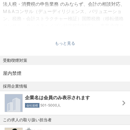
やり規程）／育児短時間勤務／3歳未満の子を養育する場合
法人税・消費税の申告業務 のみならず、会計の相談対応、
の時間外労働の免除・制限／受験生の勤務時間帯調整制度
M＆Aコンサル（デューディリジェンス、バリュエーショ
／在宅勤務制度 ※コロナ禍における緊急対応規定あり
ン、税務・会計ストラクチャー検証）国際税務（移転価格
コンサル、タックスヘイブン対策税制対応）、事業承継コ
ンサル（税法上の株価算定、相続対策）
相続税申告・所得税申告、といった幅広い業務に早いうち
もっと見る
から関与可能です。
受動喫煙対策
屋内禁煙
採用企業情報
企業名は会員のみ表示されます
501-5000人
会社規模
この求人の取り扱い担当者