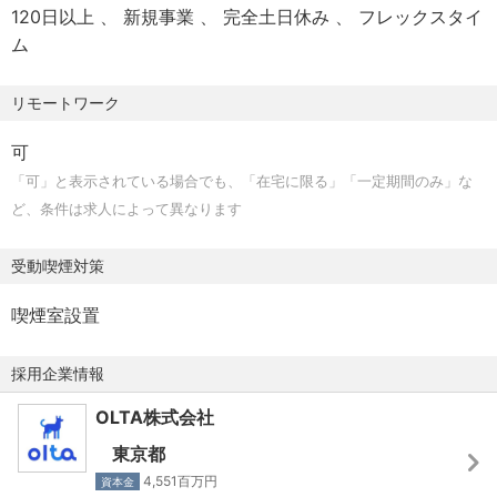
プロジェクト推進までリードをお任せしたいと考えていま
・ビジネス課題の要点を理解した上で自ら分析手順を策定
120日以上
新規事業
完全土日休み
フレックスタイ
・書籍購入制度などの自己啓発支援
す。現在在籍しているデータサイエンティスト1名と連携し
し、それを分析の知識がないメンバーへも共有できる
ム
・希望スペックPC支給（社内規定あり）
ながら推進いただきます。
・審査スペシャリストの業務の要点を理解し、使用可能な
・集中スペース、ラウンジスペースなど仕事に集中できる
また、データ基盤の整備は進めておりますが、データの整
データの制約を考慮しながら、モデルへ投入する特徴量を
リモートワーク
環境を整備
形や加工は必要に応じてお願いする予定です。
定義できる
可
・モデルを使った新しい業務フローの運用に向けた関係者
部署間のコミュニケーションを向上するため、社内部活も
OLTAのチームは、ミッション実現のための最適なアルゴリ
の調整ができる
「可」と表示されている場合でも、「在宅に限る」「一定期間のみ」な
活発的に行なっています！（ランニング部・ゲーム部・英
ズム、モデル、コード、ツールなどについて、チームメン
・運用後にモデルが機能しているか否かの定期モニタリン
ど、条件は求人によって異なります
語部など、15部あり）
バーでの議論・提案を歓迎する環境です。
グしパラメータチューニングを実施できる
・SQLを使ったデータの集計や適切な結果の可視化ができ
受動喫煙対策
【社風】
る
＜バリュー発揮を後押しする "挑戦できる環境" ＞
喫煙室設置
・金融（与信や決済など）やマーケティングなど専門外の
野村證券やソニー、三菱UFJ銀行など大企業出身のメンバ
ドメイン知識のキャッチアップを迅速に行うことができる
ーや、ウェルスナビやDMMなどのインターネットサービス
採用企業情報
企業出身のメンバーなど、金融系や非金融系メンバーがバ
※ご自身のお強みを活かしていただきながら、既存メンバー
OLTA株式会社
ランス良く集まっているのも弊社の特徴です。
と協力しながら進めていきますので、
年齢層は20〜40代と幅広く、それぞれの個性と強みを兼ね
東京都
未経験のものがお有りであっても、お気軽にご応募、ご相
備えたメンバーがベンチャーマインドを持ってチャレンジ
4,551百万円
談ください。
資本金