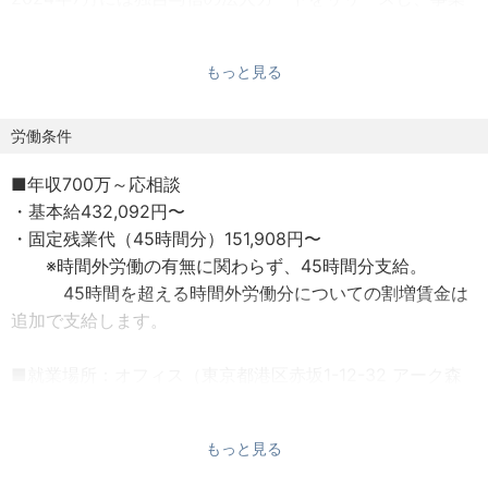
は今、大きな成長フェーズを迎えています。
この成長をさらに加速させるため、事業の根幹であるデー
もっと見る
タサイエンス領域をリードし、共に未来を創ってくださる
仲間を募集します。
労働条件
【ポジションの魅力】
■年収700万～応相談
中小企業向け与信領域は、今、世の中のDX化の潮流ととも
・基本給432,092円〜
に非常に大きな盛り上がりを見せています。大手銀行も中
・固定残業代（45時間分）151,908円〜
小企業向け与信の再構築に注力するなど、この分野は今、
※時間外労働の有無に関わらず、45時間分支給。
大きな転換期を迎えています。
45時間を超える時間外労働分についての割増賃金は
本ポジションでお任せしたいのは、この大きな市場の変化
追加で支給します。
の中で、データサイエンスの力で新たな事業価値を創造す
る、当社のコアとなる役割です。
■就業場所：オフィス（東京都港区赤坂1-12-32 アーク森
OLTAが独自に保有する、希少価値の高い企業の資金繰り情
ビル4F） および会社が認めた就業場所
報や財務データを駆使し、これまで光の当たらなかった中
小企業の事業価値を正しく評価する。
もっと見る
■就業時間：10:00～19:00（休憩1時間）
その新たな与信モデルの構築は、日本経済の根幹を支える
※フレックスタイム制でコアタイムは12:00～16:00