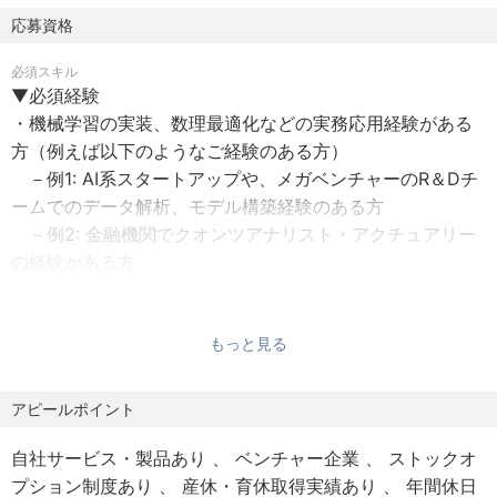
企業を後押しし、社会全体を豊かにすることに繋がりま
応募資格
す。
■休日：
必須スキル
・完全週休2日制（土・日）、祝日
▼仕事の具体的内容
▼必須経験
・年末年始休暇、夏季休暇、GW休暇、有給休暇、慶弔休暇
・機械学習を用いた、信用スコアリング、不正検知エンジ
・機械学習の実装、数理最適化などの実務応用経験がある
ンなどの開発、運用
方（例えば以下のようなご経験のある方）
■福利厚生：
・プロダクトや業務フローへのモデルのつなぎ込み（web
－例1: AI系スタートアップや、メガベンチャーのR＆Dチ
・社会保険完備（雇用、労災、健康、厚生年金）
エンジニア/プロダクトマネージャーとのコミュニケーショ
ームでのデータ解析、モデル構築経験のある方
・交通費全額支給
ン含む）
－例2: 金融機関でクオンツアナリスト・アクチュアリー
・時間外手当
・既存の機械学習モデルの運用、改善
の経験がある方
・副業可（承認制）
・ビジネス上の課題に対する定量分析、結果のビジネスサ
－例3: コンサルティングファームなどでクライアントの
イドへの共有
データ分析やモデル構築プロジェクトのリードした経験の
【働きやすい環境づくりのための様々な制度】
・リスクのポートフォリオ管理のモニタリング、分析、改
ある方
もっと見る
弊社ではメンバーがより働きやすい環境づくりを心がけ、
善案の提案、PDCAの推進
日々制度をアップデートしています。
▼必須スキル
アピールポイント
・リモート勤務可能
【入社後の役割 / チーム体制】
・pandasやsklearnなど統計パッケージを活用しながらノ
・定期的な1on1の実施
与信モデルの改善やクレジットカード向けの与信モデルの
イズの多いデータの基本統計量を把握しながら適切な前処
自社サービス・製品あり
ベンチャー企業
ストックオ
・わんふり（月に1回、平日と休日の勤務日を交換できる制
開発について、ビジネス課題の把握から要件定義・実装・
理を効率的に行える
プション制度あり
産休・育休取得実績あり
年間休日
度）