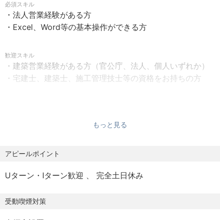
必須スキル
ります）
・法人営業経験がある方
【昇給・賞与】
滋賀県内を中心に、地域のランドマークとなる数多くのプ
・Excel、Word等の基本操作ができる方
昇給：年1回
ロジェクトを手がけています。歴史と実績に裏打ちされた
賞与：年3回
信頼があるため、新規・既存問わずスムーズなアプローチ
歓迎スキル
が可能です。
・建築営業経験がある方（官公庁、法人、個人いずれか）
【福利厚生】
・宅建士、建築士、施工管理技士等の資格をお持ちの方
健康保険
◎公共・教育施設（地域を支えるシンボル）
厚生年金保険
日野町町民会館「わたむきホール虹」
雇用保険
日野町立日野中学校
【求める人物像】
労災保険
滋賀県立日野高等学校 などの公共・文教施設
・明るく前向きな人
もっと見る
退職金制度
・責任感の強い人
社員研修旅行
◎医療・福祉施設（暮らしの安心を守る建物）
・愛社精神を持つことができる人
アピールポイント
表彰制度
特別養護老人ホームなどの大型福祉施設
独身寮有り
地域密着の医療クリニック
Uターン・Iターン歓迎
完全土日休み
【受動喫煙対策】
◎伝統を守る「寺社建築」
受動喫煙対策
屋内原則禁煙（喫煙室あり）
得法寺本堂改築
長圓寺本堂・寺務所・物入改築工