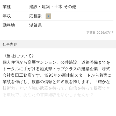
業種
建設・建築・土木 その他
年収
応相談
？
勤務地
滋賀県
更新日
2026/07/17
仕事内容
《当社について》
個人住宅から高層マンション、公共施設、道路整備までを
トータルに手がける滋賀県トップクラスの建築企業、株式
会社奥田工務店です。1993年の新体制スタートから着実に
業績を伸ばし、抜群の信頼と知名度を誇ります。「確かな
技術力」という強い武器を持って、自信を持って提案でき
る環境で、あなたの営業経験を活かしませんか？
《仕事内容》
滋賀県内の官公庁、法人、個人のお客様に対し、建築施工