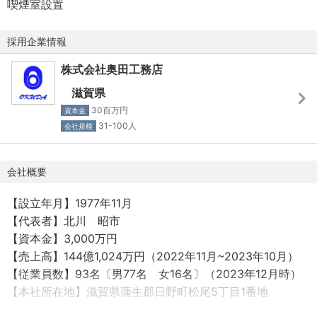
喫煙室設置
清源寺屋根改修
河原天満宮 拝殿及び幣殿・本殿改築工事
採用企業情報
法輪山正明寺座禅堂改築工事
株式会社奥田工務店
《弊社の思い》
滋賀県
何よりもスタッフの力が企業の原動力であり、一人ひとり
30百万円
資本金
の能力に磨きをかけることが私の大きな仕事だと考え、や
31-100人
会社規模
りがいのある環境造りに力を注いでいます。
会社概要
仕事への取り組みや実績は正当に評価し、実力次第で幹部
への昇進や、将来的に独立して経営者になるスタッフも誕
【設立年月】1977年11月
生しています。安定した基盤の中で、自分の可能性を試し
【代表者】北川 昭市
たい、大きなビジネスを動かしてみたいというバイタリテ
【資本金】3,000万円
ィあふれる方からのご応募をお待ちしています！
【売上高】144億1,024万円（2022年11月~2023年10月）
【従業員数】93名〔男77名 女16名〕（2023年12月時）
【本社所在地】滋賀県蒲生郡日野町松尾5丁目1番地