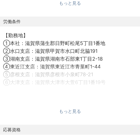
もっと見る
（新築・改修等）の提案営業をお任せします。
※法人向けの提案営業がメインとなります。
労働条件
【具体的な業務】
【勤務地】
◎法人・官公庁向けのアプローチ
①本社：滋賀県蒲生郡日野町松尾5丁目1番地
企業のオフィス、工場、商業施設などの建設・改修ニーズ
②水口支店：滋賀県甲賀市水口町北脇191
のヒアリング
③湖南支店：滋賀県湖南市石部東1丁目2-18
ニーズに合わせた企画・施工プランの提案
④東近江支店：滋賀県東近江市青葉町1-44
⑤彦根支店：滋賀県彦根市小泉町78-21
◎信頼関係の構築
⑥大津支店：滋賀県大津市大萱6丁目1番19号
既存顧客へのフォローや、地域に密着した新たなネットワ
ークの開拓
【勤務時間】
8:20～17:30
◎社内各部門との連携
もっと見る
お客様の要望を設計や施工管理のメンバーへ正しくつな
【休日・休暇】
ぎ、形にしていく調整役
隔週土曜日・日曜日・祝日・その他会社が指定する日
応募資格
連続休暇制度
《奥田工務店の実績》（営業として提案しやすい強みがあ