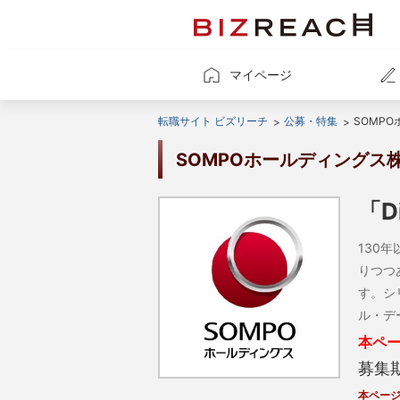
マイページ
転職サイト ビズリーチ
公募・特集
SOMP
SOMPOホールディングス
「D
130
りつつ
す。シ
ル・デ
本ペ
募集
本ペー