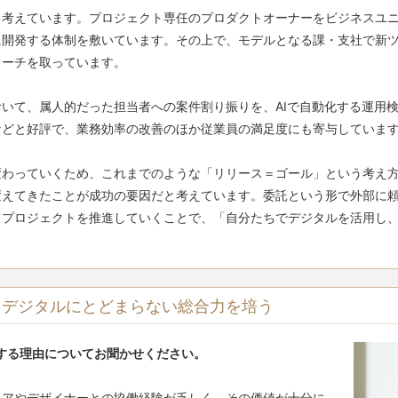
考えています。プロジェクト専任のプロダクトオーナーをビジネスユニ
に開発する体制を敷いています。その上で、モデルとなる課・支社で新
ーチを取っています。

いて、属人的だった担当者への案件割り振りを、AIで自動化する運用
どと好評で、業務効率の改善のほか従業員の満足度にも寄与しています
変わっていくため、これまでのような「リリース＝ゴール」という考え
変えてきたことが成功の要因だと考えています。委託という形で外部に
てプロジェクトを推進していくことで、「自分たちでデジタルを活用し
。
、デジタルにとどまらない総合力を培う
する理由についてお聞かせください。
ニアやデザイナーとの協働経験が乏しく、その価値が十分に