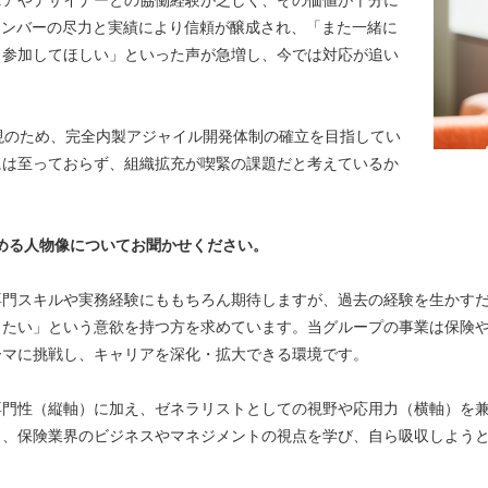
メンバーの尽力と実績により信頼が醸成され、「また一緒に
も参加してほしい」といった声が急増し、今では対応が追い
ual」実現のため、完全内製アジャイル開発体制の確立を目指してい
には至っておらず、組織拡充が喫緊の課題だと考えているか
める人物像についてお聞かせください。
専門スキルや実務経験にももちろん期待しますが、過去の経験を生かす
きたい」という意欲を持つ方を求めています。当グループの事業は保険
マに挑戦し、キャリアを深化・拡大できる環境です。

専門性（縦軸）に加え、ゼネラリストとしての視野や応用力（横軸）を兼
も、保険業界のビジネスやマネジメントの視点を学び、自ら吸収しよう