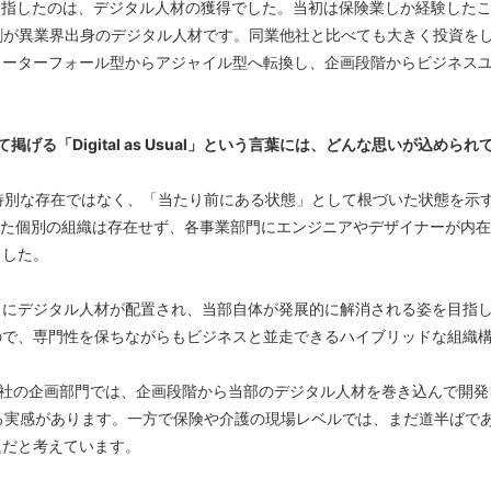
目指したのは、デジタル人材の獲得でした。当初は保険業しか経験したこ
8割が異業界出身のデジタル人材です。同業他社と比べても大きく投資を
ォーターフォール型からアジャイル型へ転換し、企画段階からビジネス


ンとして掲げる「Digital as Usual」という言葉には、どんな思いが込めら
ジタルが特別な存在ではなく、「当たり前にある状態」として根づいた状態を示す言葉です
った個別の組織は存在せず、各事業部門にエンジニアやデザイナーが内
した。

トにデジタル人材が配置され、当部自体が発展的に解消される姿を目指
で、専門性を保ちながらもビジネスと並走できるハイブリッドな組織構
会社の企画部門では、企画段階から当部のデジタル人材を巻き込んで開
づいている実感があります。一方で保険や介護の現場レベルでは、まだ道半ばであり、「
題だと考えています。