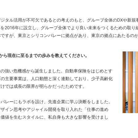
ジタル活用が不可欠であるとの考えのもと、グループ全体のDXや新規
、SDL）」を2016年に設立し、グループ全体でより良い未来をつくるための取
称ですが、東京とシリコンバレーに拠点があり、東京の拠点にあたるの
の立ち上げから現在に至るまでの歩みを教えてください。
陣の強い危機感から誕生しました。自動車保険をはじめとす
プの主要事業は、人口動態と深く連動しており、少子高齢化
けでは成長の限界が明らかだったためです。

ンバレーにもラボを設け、先進企業に学ぶ決断をしました。
デザイン思考やアジャイル開発を取り入れた「仕事の進め
に価値を生むスタイルに、私自身も大きな影響を受けまし