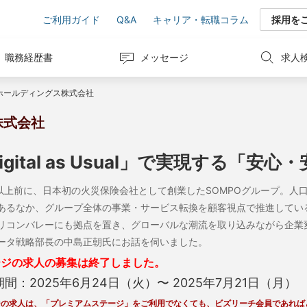
ご利用ガイド
Q&A
キャリア・転職コラム
採用を
職務経歴書
メッセージ
求人
Oホールディングス株式会社
株式会社
igital as Usual」で実現する「
年以上前に、日本初の火災保険会社として創業したSOMPOグループ。
あるなか、グループ全体の事業・サービス転換を顧客視点で推進しているのが、SO
リコンバレーにも拠点を置き、グローバルな潮流を取り込みながら企業変
ータ戦略部長の中島正朝氏にお話を伺いました。
ージの求人の募集は終了しました。
期間：
2025年6月24日（火）
〜
2025年7月21日（月）
ジの求人は、「プレミアムステージ」をご利用でなくても、ビズリーチ会員であれば